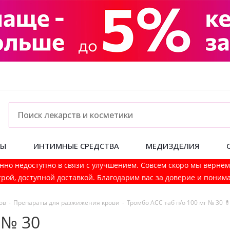
ДЫ
ИНТИМНЫЕ СРЕДСТВА
МЕДИЗДЕЛИЯ
нно недоступно в связи с улучшением. Совсем скоро мы вернё
рой, доступной доставкой. Благодарим вас за доверие и поним
ов
-
Препараты для разжижения крови
-
Тромбо АСС таб п/о 100 мг № 30 
 № 30