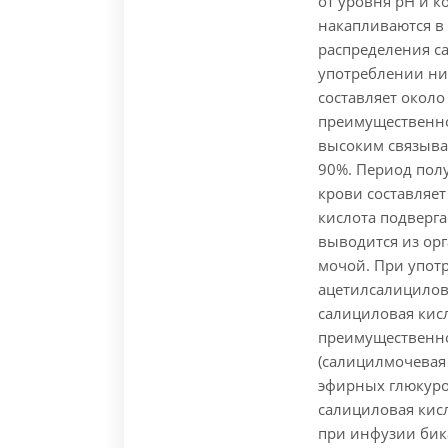
от уровня pH и 
накапливаются в
распределения са
употреблении ни
составляет около 
преимущественно
высоким связыва
90%. Период пол
крови составляет
кислота подверг
выводится из орг
мочой. При упот
ацетилсалицилов
салициловая кис
преимущественно
(салицилмочевая 
эфирных глюкурон
салициловая кис
при инфузии бик