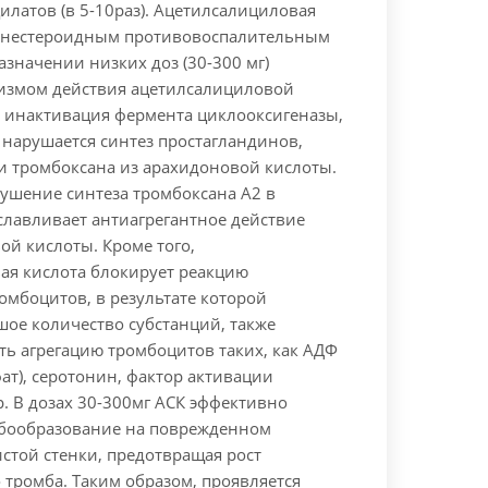
латов (в 5-10раз). Ацетилсалициловая
я нестероидным противовоспалительным
азначении низких доз (30-300 мг)
измом действия ацетилсалициловой
я инактивация фермента циклооксигеназы,
о нарушается синтез простагландинов,
и тромбоксана из арахидоновой кислоты.
ушение синтеза тромбоксана А2 в
славливает антиагрегантное действие
ой кислоты. Кроме того,
ая кислота блокирует реакцию
омбоцитов, в результате которой
шое количество субстанций, также
ть агрегацию тромбоцитов таких, как АДФ
т), серотонин, фактор активации
. В дозах 30-300мг АСК эффективно
бообразование на поврежденном
стой стенки, предотвращая рост
тромба. Таким образом, проявляется