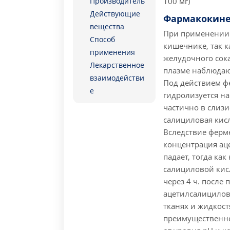
Производитель
100 мг)
Действующие
Фармакокине
вещества
При применении 
Способ
кишечнике, так к
применения
желудочного сок
Лекарственное
плазме наблюдают
взаимодействи
Под действием ф
е
гидролизуется на
частично в слизи
салициловая кис
Вследствие ферм
концентрация ац
падает, тогда ка
салициловой кис
через 4 ч. после
ацетилсалицилов
тканях и жидкост
преимущественно