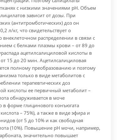
концентрации. Поэтому салицилаты
 тканях с низкими значениями pH. Объем
лицилатов зависит от дозы. При
зких (антитромботических) доз он
0,2 л/кг, что свидетельствует о
 внеклеточном распределении в связи с
нием с белками плазмы крови – от 89 до
ураспада ацетилсалициловой кислоты в
 от 15 до 20 мин. Ацетилсалициловая
ается полному преобразованию и поэтому
анизма только в виде метаболитов с
реблении терапевтических доз
ой кислоты ее первичный метаболит –
лота обнаруживается в моче
 в форме глицинового конъюгата
кислота – 75%), а также в виде эфира и
идов (от 5 до 10% и как свободная
лота (10%). Повышение pH мочи, например,
арбоната, значительно повышает