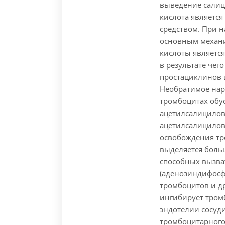
выведение салици
кислота являетс
средством. При н
основным механ
кислоты являетс
в результате чег
простациклинов 
Необратимое нар
тромбоцитах обу
ацетилсалицилов
ацетилсалицилов
освобождения тр
выделяется боль
способных вызва
(аденозиндифосфа
тромбоцитов и др
ингибирует тром
эндотелии сосуди
тромбоцитарного 