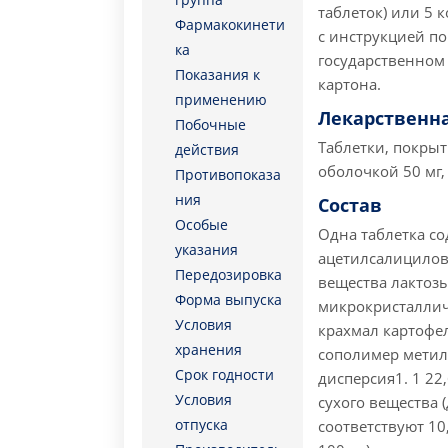
таблеток) или 5 
Фармакокинети
с инструкцией п
ка
государственном 
Показания к
картона.
применению
Лекарственн
Побочные
Таблетки, покры
действия
оболочкой 50 мг, 
Противопоказа
ния
Состав
Особые
Одна таблетка со
указания
ацетилсалицилова
Передозировка
вещества лактоз
Форма выпуска
микрокристаллич
Условия
крахмал картофел
хранения
сополимер метила
Срок годности
дисперсия1. 1 22
Условия
сухого вещества 
отпуска
соответствуют 10