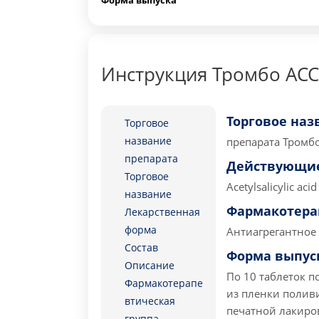
Форма выпуска
Инструкция Тромбо АСС 
Торговое наз
Торговое
название
препарата
Тромбо 
препарата
Действующие
Торговое
Acetylsalicylic acid
название
Фармакотера
Лекарственная
форма
Антиагрегантное 
Состав
Форма выпус
Описание
По 10 таблеток 
Фармакотерапе
из пленки поли
втическая
печатной лакиров
группа