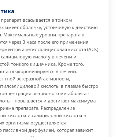
тика
препарат всасывается в тонком
ак имеет оболочку, устойчивую к действию
а. Максимальные уровни препарата в
ся через 3 часа после его применения.
ерментов ацетилсалициловая кислота (АСК)
 салициловую кислоту в печени и
стой тонкого кишечника. Кроме того,
лота глюкоронизируется в печени.
ентной эстеразной активности,
етилсалициловой кислоты в плазме быстро
к концентрация основоного метаболита -
лоты - повышается и достигает максимума
 приема препарата. Распределение
ой кислоты и салициловой кислоты в
ях организма осуществляется
 пассивной диффузией, которая зависит