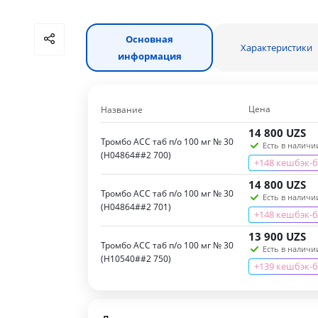
Основная
Характеристики
информация
Цена
Название
14 800
UZS
Тромбо АСС таб п/о 100 мг № 30
Есть в наличии
(Н04864##2 700)
+148 кешбэк-
14 800
UZS
Тромбо АСС таб п/о 100 мг № 30
Есть в наличии
(Н04864##2 701)
+148 кешбэк-
13 900
UZS
Тромбо АСС таб п/о 100 мг № 30
Есть в наличии
(H10540##2 750)
+139 кешбэк-