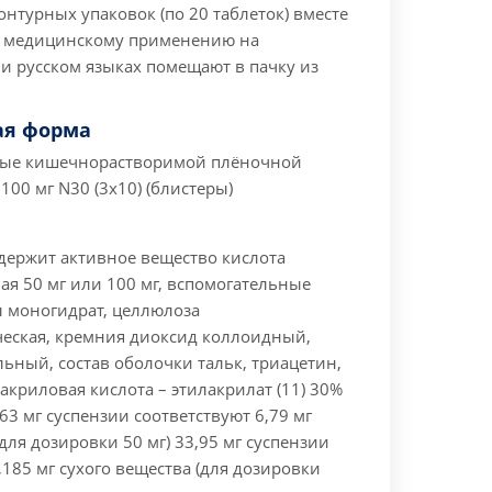
контурных упаковок (по 20 таблеток) вместе
о медицинскому применению на
и русском языках помещают в пачку из
ая форма
тые кишечнорастворимой плёночной
100 мг N30 (3x10) (блистеры)
держит активное вещество кислота
я 50 мг или 100 мг, вспомогательные
ы моногидрат, целлюлоза
еская, кремния диоксид коллоидный,
ьный, состав оболочки тальк, триацетин,
криловая кислота – этилакрилат (11) 30%
,63 мг суспензии соответствуют 6,79 мг
(для дозировки 50 мг) 33,95 мг суспензии
,185 мг сухого вещества (для дозировки