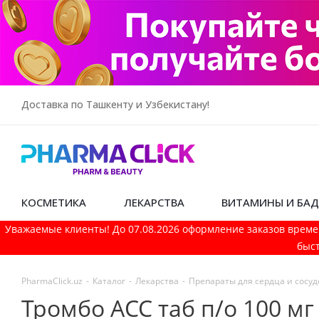
Доставка по Ташкенту и Узбекистану!
КОСМЕТИКА
ЛЕКАРСТВА
ВИТАМИНЫ И БА
Уважаемые клиенты! До 07.08.2026 оформление заказов време
быст
PharmaСlick.uz
-
Каталог
-
Лекарства
-
Препараты для сердца и сосуд
Тромбо АСС таб п/о 100 мг