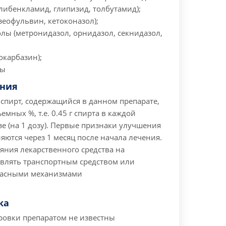
либенкламид, глипизид, толбутамид);
зеофульвин, кетоконазол);
лы (метронидазол, орнидазол, секнидазол,
окарбазин);
ры
ания
спирт, содержащийся в данном препарате,
емных %, т.е. 0.45 г спирта в каждой
 (на 1 дозу).
Первые признаки улучшения
яются через 1 месяц после начала лечения.
яния лекарственного средства на
авлять транспортным средством или
пасными механизмами
ка
ровки препаратом не известны