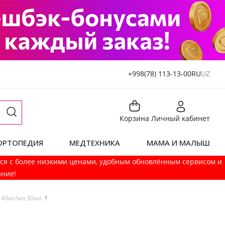
+998(78) 113-13-00
RU
UZ
Корзина
Личный кабинет
ОРТОПЕДИЯ
МЕДТЕХНИКА
МАМА И МАЛЫШ
мся с более низкими ценами, удобным обновлённым сервисом и
ание!
 40мг/мл 30мл 💊