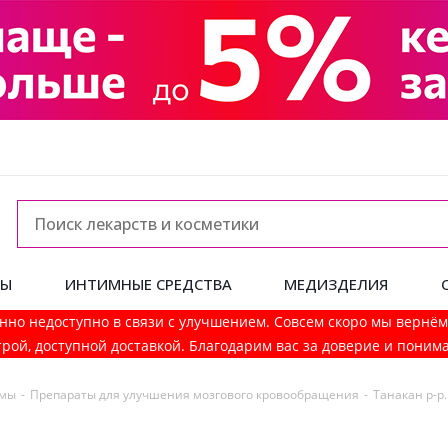
ДЫ
ИНТИМНЫЕ СРЕДСТВА
МЕДИЗДЕЛИЯ
нно недоступно в связи с улучшением. Совсем скоро мы вернё
рой, доступной доставкой. Благодарим вас за доверие и поним
емы
-
Препараты для улучшения мозгового кровообращения
-
Танакан р-р.