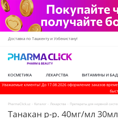
Доставка по Ташкенту и Узбекистану!
КОСМЕТИКА
ЛЕКАРСТВА
ВИТАМИНЫ И БА
Уважаемые клиенты! До 17.08.2026 оформление заказов време
быст
PharmaСlick.uz
-
Каталог
-
Лекарства
-
Препараты для нервной сист
Танакан р-р. 40мг/мл 30мл