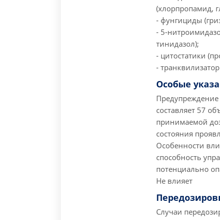
(хлорпропамид, г
- фунгициды (гри
- 5-нитроимидазо
тинидазол);
- цитостатики (пр
- транквилизато
Особые указ
Предупреждение 
составляет 57 объ
принимаемой дозе
состояния проявл
Особенности вли
способность упр
потенциально о
Не влияет
Передозиров
Случаи передози