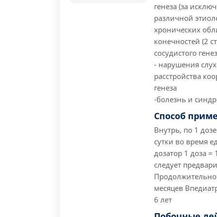
генеза (за искл
различной этиол
хронических об
конечностей (2 с
сосудистого гене
- нарушения слух
расстройства ко
генеза
-болезнь и синд
Способ прим
Внутрь, по 1 дозе
сутки во время е
дозатор 1 доза =
следует предвари
Продолжительност
месяцев
Впедиатр
6 лет
Побочные де