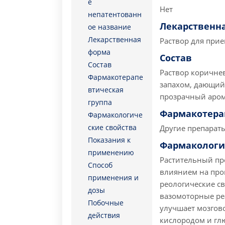
е
Нет
непатентованн
Лекарственн
ое название
Лекарственная
Раствор для прие
форма
Состав
Состав
Раствор коричне
Фармакотерапе
запахом, дающий
втическая
прозрачный аром
группа
Фармакотера
Фармакологиче
ские свойства
Другие препарат
Показания к
Фармакологи
применению
Растительный пре
Способ
влиянием на проц
применения и
реологические св
дозы
вазомоторные ре
Побочные
улучшает мозгов
действия
кислородом и гл