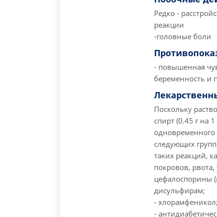
Редко
- расстрой
реакции
-головные боли
Противопока
- повышенная чу
беременность и 
Лекарственн
Поскольку раств
спирт (0.45 г на 
одновременного 
следующих групп
таких реакций, к
покровов, рвота
цефалоспорины (
дисульфирам;
- хлорамфеникол
- антидиабетиче