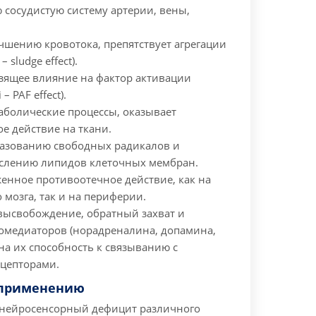
 сосудистую систему артерии, вены,
чшению кровотока, препятствует агрегации
– sludge effect).
зящее влияние на фактор активации
– PAF effect).
аболические процессы, оказывает
е действие на ткани.
разованию свободных радикалов и
слению липидов клеточных мембран.
енное противоотечное действие, как на
 мозга, так и на периферии.
 высвобождение, обратный захват и
омедиаторов (норадреналина, допамина,
на их способность к связыванию с
цепторами.
 применению
 нейросенсорный дефицит различного