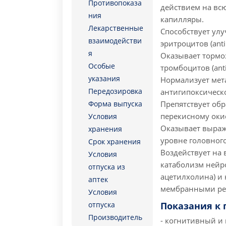
Противопоказа
действием на всю
ния
капилляры.
Лекарственные
Способствует улу
взаимодействи
эритроцитов (anti 
я
Оказывает тормо
Особые
тромбоцитов (anti 
указания
Нормализует мет
Передозировка
антигипоксическо
Форма выпуска
Препятствует об
перекисному оки
Условия
Оказывает выраж
хранения
уровне головного
Срок хранения
Воздействует на
Условия
катаболизм нейр
отпуска из
ацетилхолина) и 
аптек
мембранными ре
Условия
отпуска
Показания к
Производитель
- когнитивный и