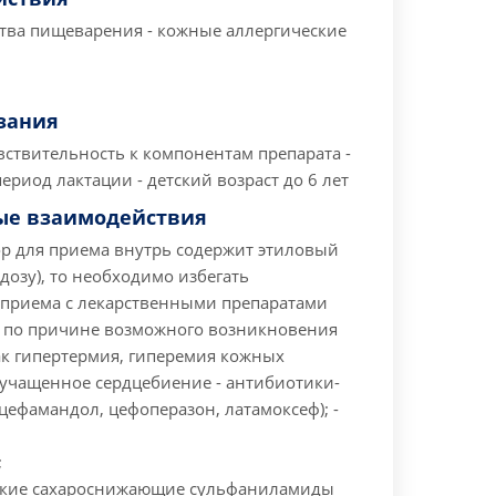
ства пищеварения
- кожные аллергические
зания
вствительность к компонентам препарата
-
период лактации
- детский возраст до 6 лет
ые взаимодействия
ор для приема внутрь содержит этиловый
1 дозу), то необходимо избегать
приема с лекарственными препаратами
 по причине возможного возникновения
ак гипертермия, гиперемия кожных
, учащенное сердцебиение
- антибиотики-
цефамандол, цефоперазон, латамоксеф);
-
;
ские сахароснижающие сульфаниламиды