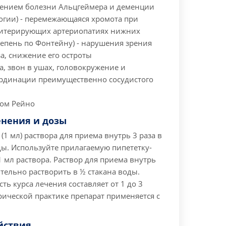
ючением болезни Альцгеймера и деменции
огии)
- перемежающаяся хромота при
литерирующих артериопатиях нижних
тепень по Фонтейну)
- нарушения зрения
за, снижение его остроты
а, звон в ушах, головокружение и
ординации преимущественно сосудистого
ром Рейно
енения и дозы
 (1 мл) раствора для приема внутрь 3 раза в
ды. Используйте прилагаемую пипететку-
 1 мл раствора. Раствор для приема внутрь
тельно растворить в ½ стакана воды.
ь курса лечения составляет от 1 до 3
ической практике препарат применяется с
йствия