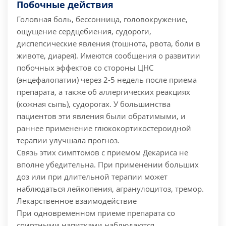
Побочные действия
Головная боль, бессонница, головокружение,
ощущение сердцебиения, судороги,
диспепсические явления (тошнота, рвота, боли в
животе, диарея).
Имеются сообщения о развитии
побочных эффектов со стороны ЦНС
(энцефалопатии) через 2-5 недель после приема
препарата, а также об аллергических реакциях
(кожная сыпь), судорогах.
У большинства
пациентов эти явления были обратимыми, и
раннее применение глюкокортикостероидной
терапии улучшала прогноз.
Связь этих симптомов с приемом Декариса не
вполне убедительна. При применении больших
доз или при длительной терапии может
наблюдаться лейкопения, агранулоцитоз, тремор.
Лекарственное взаимодействие
При одновременном приеме препарата со
спиртными напитками наблюдаются