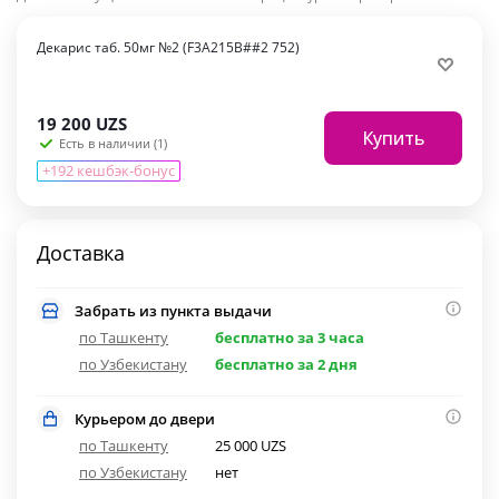
Декарис таб. 50мг №2 (F3A215B##2 752)
19 200
UZS
Купить
Есть в наличии (1)
+192 кешбэк-бонус
Доставка
Забрать из пункта выдачи
по Ташкенту
бесплатно за 3 часа
по Узбекистану
бесплатно за 2 дня
Курьером до двери
по Ташкенту
25 000 UZS
по Узбекистану
нет