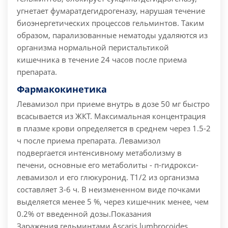
угнетает фумаратдегидрогеназу, нарушая течение
биоэнергетических процессов гельминтов. Таким
образом, парализованные нематоды удаляются из
организма нормальной перистальтикой
кишечника в течение 24 часов после приема
препарата.
Фармакокинетика
Левамизол при приеме внутрь в дозе 50 мг быстро
всасывается из ЖКТ. Максимальная концентрация
в плазме крови определяется в среднем через 1.5-2
ч после приема препарата. Левамизол
подвергается интенсивному метаболизму в
печени, основные его метаболиты - п-гидрокси-
левамизол и его глюкуронид.
T1/2 из организма
составляет 3-6 ч. В неизмененном виде почками
выделяется менее 5 %, через кишечник менее, чем
0.2% от введенной дозы.
Показания
Заражения гельминтами Ascaris lumbrocoides,