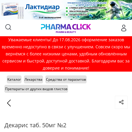
Уважаемые клиенты! До 17.08.2026 оформление заказов
временно недоступно в связи с улучшением. Совсем скоро мы
вернёмся с более низкими ценами, удобным обновлённым
сервисом и быстрой, доступной доставкой. Благодарим вас за
доверие и понимание!
Каталог
Лекарства
Средства от паразитов
Препараты от других видов глистов
Декарис таб. 50мг №2