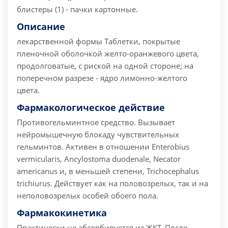
блистеры (1) - пачки картонные.
Описание
лекарственной формы
Таблетки, покрытые
пленочной оболочкой желто-оранжевого цвета,
продолговатые, с риской на одной стороне; на
поперечном разрезе - ядро лимонно-желтого
цвета.
Фармакологическое действие
Противогельминтное средство. Вызывает
нейромышечную блокаду чувствительных
гельминтов. Активен в отношении Enterobius
vermicularis, Ancylostoma duodenale, Necator
americanus и, в меньшей степени, Trichocephalus
trichiurus. Действует как на половозрелых, так и на
неполовозрелых особей обоего пола.
Фармакокинетика
Практически не абсорбируется из ЖКТ. После