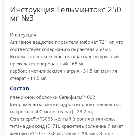
Инструкция Гельминтокс 250
мг №3
Инструкция
Активное вещество пирантела эмбонат 721 мг, что
соответствует содержанию пирантела 250 мг.
Вспомогательные вещества крахмал кукурузный
прежелатинизированный - 68 мг,
карбоксиметилкрахмал натрия - 31.5 мг, магния
стеарат - 14.5 мг.
Состав
пленочной оболочки Сепифилм™ 002
(гипромеллоза, метилгидроксипропилцеллюлоза,
макрогола 400 моностеарат) - 28.2 мг,
Сеписперс™AP3065 желтый (пропиленгликоль,
титана диоксид (E171), краситель солнечный закат
желтый (E110)) - 16.8 мг, тальк - 200 мкг.
3 шт. -