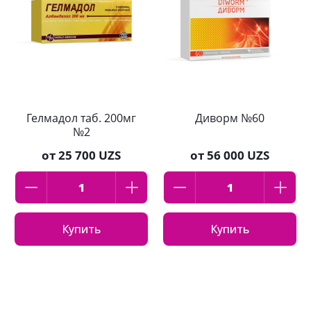
Гелмадол таб. 200мг
Диворм №60
№2
от
25 700 UZS
от
56 000 UZS
Купить
Купить