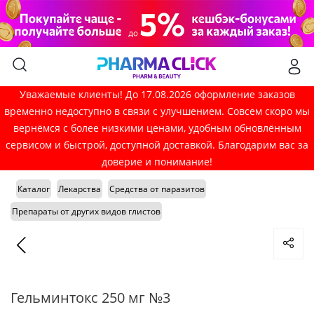
Уважаемые клиенты! До 17.08.2026 оформление заказов
временно недоступно в связи с улучшением. Совсем скоро мы
вернёмся с более низкими ценами, удобным обновлённым
сервисом и быстрой, доступной доставкой. Благодарим вас за
доверие и понимание!
Каталог
Лекарства
Средства от паразитов
Препараты от других видов глистов
Гельминтокс 250 мг №3