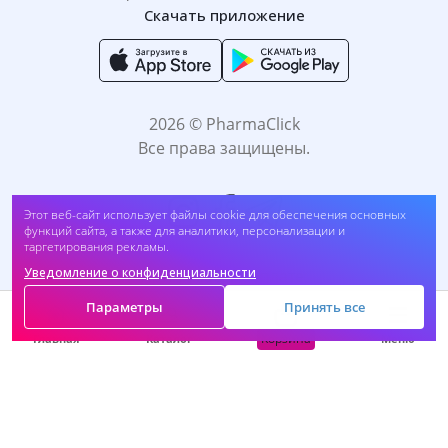
Скачать приложение
2026 © PharmaClick
Все права защищены.
Этот веб-сайт использует файлы cookie для обеспечения основных
функций сайта, а также для аналитики, персонализации и
таргетирования рекламы.
Уведомление о конфиденциальности
Принимаем к оплате:
Параметры
Принять все
Корзина
Главная
Каталог
Меню
САМОЛЕЧЕНИЕ МОЖЕТ БЫТЬ ВРЕДНЫМ ДЛЯ
ВАШЕГО ЗДОРОВЬЯ. ПЕРЕД ПРИМЕНЕНИЕМ
ПРЕПАРАТА ПРОКОНСУЛЬТИРУЙТЕСЬ C
ВРАЧОМ.