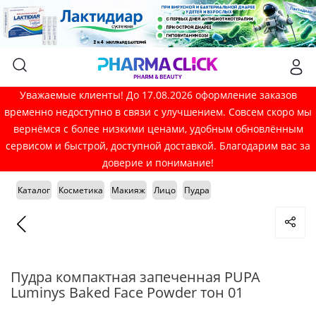
Уважаемые клиенты! До 17.08.2026 оформление заказов
временно недоступно в связи с улучшением. Совсем скоро мы
вернёмся с более низкими ценами, удобным обновлённым
сервисом и быстрой, доступной доставкой. Благодарим вас за
доверие и понимание!
Каталог
Косметика
Макияж
Лицо
Пудра
Пудра компактная запеченная PUPA
Luminys Baked Face Powder тон 01