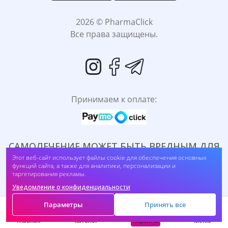
2026 © PharmaClick
Все права защищены.
Принимаем к оплате:
САМОЛЕЧЕНИЕ МОЖЕТ БЫТЬ ВРЕДНЫМ ДЛЯ
ВАШЕГО ЗДОРОВЬЯ. ПЕРЕД ПРИМЕНЕНИЕМ
Этот веб-сайт использует файлы cookie для обеспечения основных
функций сайта, а также для аналитики, персонализации и
ПРЕПАРАТА ПРОКОНСУЛЬТИРУЙТЕСЬ C
таргетирования рекламы.
ВРАЧОМ.
Уведомление о конфиденциальности
Параметры
Принять все
Корзина
Главная
Каталог
Меню