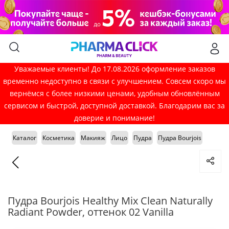
Уважаемые клиенты! До 17.08.2026 оформление заказов
временно недоступно в связи с улучшением. Совсем скоро мы
вернёмся с более низкими ценами, удобным обновлённым
сервисом и быстрой, доступной доставкой. Благодарим вас за
доверие и понимание!
Каталог
Косметика
Макияж
Лицо
Пудра
Пудра Bourjois
Пудра Bourjois Healthy Mix Clean Naturally
Radiant Powder, оттенок 02 Vanilla