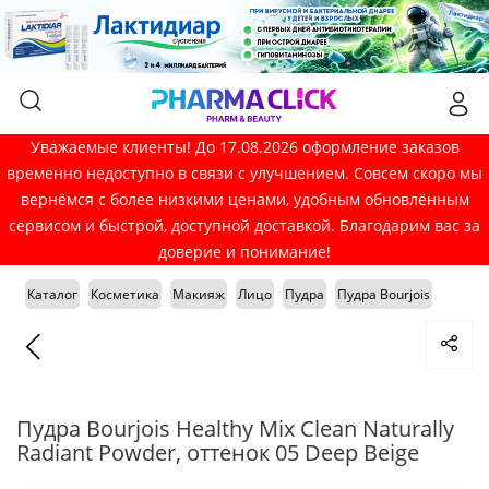
Уважаемые клиенты! До 17.08.2026 оформление заказов
временно недоступно в связи с улучшением. Совсем скоро мы
вернёмся с более низкими ценами, удобным обновлённым
сервисом и быстрой, доступной доставкой. Благодарим вас за
доверие и понимание!
Каталог
Косметика
Макияж
Лицо
Пудра
Пудра Bourjois
Пудра Bourjois Healthy Mix Clean Naturally
Radiant Powder, оттенок 05 Deep Beige