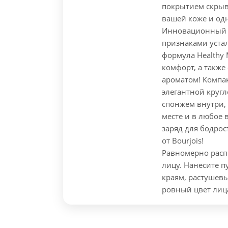
покрытием скрыв
вашей коже и одн
Инновационный к
признаками устал
формула Healthy 
комфорт, а такж
ароматом!
Компакт
элегантной кругл
спонжем внутри,
месте и в любое 
заряд для бодрос
от Bourjois!
Равномерно распр
лицу. Нанесите п
краям, растушев
ровный цвет лица