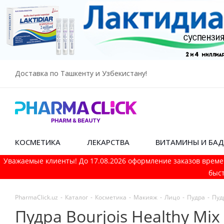
Доставка по Ташкенту и Узбекистану!
КОСМЕТИКА
ЛЕКАРСТВА
ВИТАМИНЫ И БА
Уважаемые клиенты! До 17.08.2026 оформление заказов време
быст
PharmaСlick.uz
-
Каталог
-
Косметика
-
Макияж
-
Лицо
-
Пудра
-
Пуд
Пудра Bourjois Healthy Mix