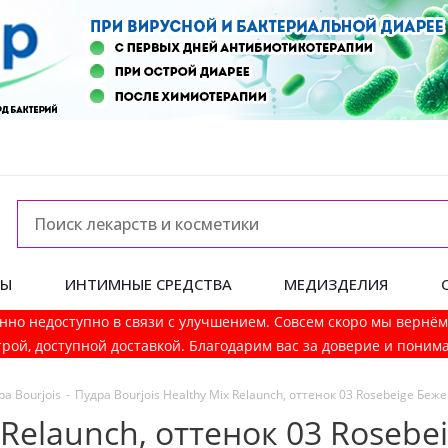
ДЫ
ИНТИМНЫЕ СРЕДСТВА
МЕДИЗДЕЛИЯ
нно недоступно в связи с улучшением. Совсем скоро мы вернё
рой, доступной доставкой. Благодарим вас за доверие и поним
ра Bourjois
-
Пудра Bourjois Healthy Mix Relaunch, оттенок 03 Rosebeige Беже
 Relaunch, оттенок 03 Roseb