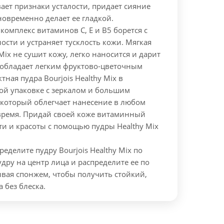
ает признаки усталости, придает сияние
овременно делает ее гладкой.
омплекс витаминов С, Е и В5 борется с
ости и устраняет тусклость кожи. Мягкая
Mix не сушит кожу, легко наносится и дарит
е обладает легким фруктово-цветочным
ная пудра Bourjois Healthy Mix в
ой упаковке с зеркалом и большим
 который облегчает нанесение в любом
время.
Придай своей коже витаминный
ти и красоты с помощью пудры Healthy Mix
еделите пудру Bourjois Healthy Mix по
удру на центр лица и распределите ее по
ывая спонжем, чтобы получить стойкий,
 без блеска.