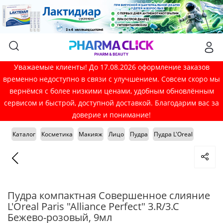
Уважаемые клиенты! До 17.08.2026 оформление заказов
временно недоступно в связи с улучшением. Совсем скоро мы
вернёмся с более низкими ценами, удобным обновлённым
сервисом и быстрой, доступной доставкой. Благодарим вас за
доверие и понимание!
Каталог
Косметика
Макияж
Лицо
Пудра
Пудра L'Oreal
Пудра компактная Совершенное слияние
L'Oreal Paris "Alliance Perfect" 3.R/3.C
Бежево-розовый, 9мл