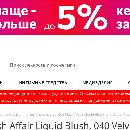
ДЫ
ИНТИМНЫЕ СРЕДСТВА
МЕДИЗДЕЛИЯ
нно недоступно в связи с улучшением. Совсем скоро мы вернё
рой, доступной доставкой. Благодарим вас за доверие и поним
мяна Catrice
-
Румяна жидкие Catrice Blush Affair Liquid Blush, 040 Velvet Ros
 Affair Liquid Blush, 040 Velv