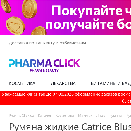
Доставка по Ташкенту и Узбекистану!
КОСМЕТИКА
ЛЕКАРСТВА
ВИТАМИНЫ И БА
Уважаемые клиенты! До 07.08.2026 оформление заказов време
быст
PharmaСlick.uz
-
Каталог
-
Косметика
-
Макияж
-
Лицо
-
Румяна
-
Ру
Румяна жидкие Catrice Blush