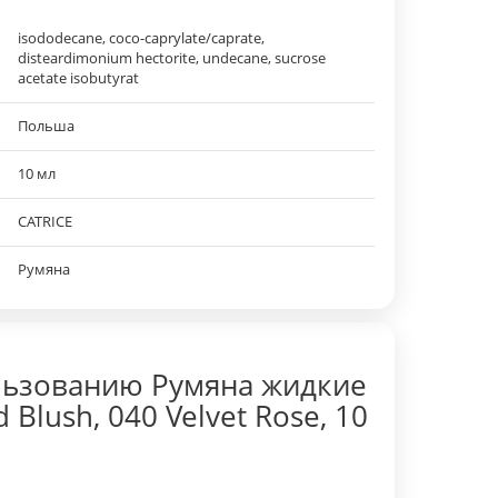
isododecane, coco-caprylate/caprate,
disteardimonium hectorite, undecane, sucrose
acetate isobutyrat
Польша
10 мл
CATRICE
Румяна
льзованию Румяна жидкие
id Blush, 040 Velvet Rose, 10