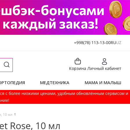
+998(78) 113-13-00
RU
UZ
Корзина
Личный кабинет
ОРТОПЕДИЯ
МЕДТЕХНИКА
МАМА И МАЛЫШ
мся с более низкими ценами, удобным обновлённым сервисом и
ание!
e, 10 мл 💊
et Rose, 10 мл