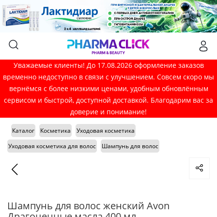
Уважаемые клиенты! До 17.08.2026 оформление заказов
временно недоступно в связи с улучшением. Совсем скоро мы
вернёмся с более низкими ценами, удобным обновлённым
сервисом и быстрой, доступной доставкой. Благодарим вас за
доверие и понимание!
Каталог
Косметика
Уходовая косметика
Уходовая косметика для волос
Шампунь для волос
Шампунь для волос женский Avon
Драгоценные масла 400 мл