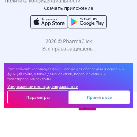
Политика конфиденциальности
Скачать приложение
2026 © PharmaClick
Все права защищены.
Этот веб-сайт использует файлы cookie для обеспечения основных
функций сайта, а также для аналитики, персонализации и
таргетирования рекламы.
Уведомление о конфиденциальности
Принимаем к оплате:
Параметры
Принять все
Корзина
Главная
Каталог
Меню
САМОЛЕЧЕНИЕ МОЖЕТ БЫТЬ ВРЕДНЫМ ДЛЯ
ВАШЕГО ЗДОРОВЬЯ. ПЕРЕД ПРИМЕНЕНИЕМ
ПРЕПАРАТА ПРОКОНСУЛЬТИРУЙТЕСЬ C
ВРАЧОМ.