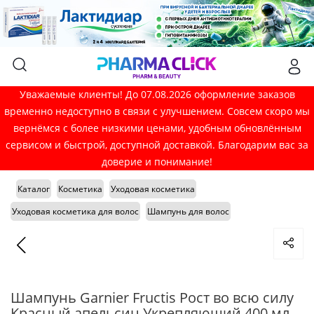
Уважаемые клиенты! До 07.08.2026 оформление заказов
временно недоступно в связи с улучшением. Совсем скоро мы
вернёмся с более низкими ценами, удобным обновлённым
сервисом и быстрой, доступной доставкой. Благодарим вас за
доверие и понимание!
Каталог
Косметика
Уходовая косметика
Уходовая косметика для волос
Шампунь для волос
Шампунь Garnier Fructis Рост во всю силу
Красный апельсин Укрепляющий 400 мл