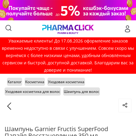
Уважаемые клиенты! До 17.08.2026 оформление заказов
временно недоступно в связи с улучшением. Совсем скоро мы
вернёмся с более низкими ценами, удобным обновлённым
сервисом и быстрой, доступной доставкой. Благодарим вас за
доверие и понимание!
Каталог
Косметика
Уходовая косметика
Уходовая косметика для волос
Шампунь для волос
Шампунь Garnier Fructis SuperFood
Папайя Восстановление 350 мл