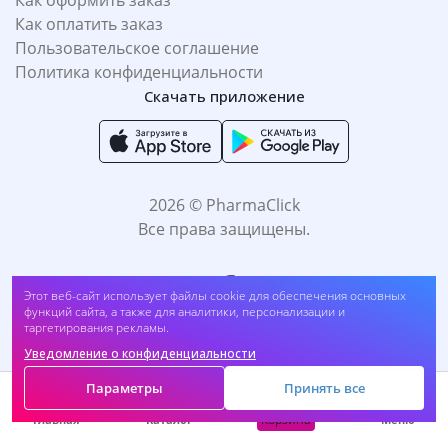
Как оформить заказ
Как оплатить заказ
Пользовательское соглашение
Политика конфиденциальности
Скачать приложение
2026 © PharmaClick
Все права защищены.
Этот веб-сайт использует файлы cookie для обеспечения основных
Шампунь Pantene Защита от Потери волос 400 мл (##w1)
функций сайта, а также для аналитики, персонализации и
таргетирования рекламы.
Купить
36 900
UZS
Уведомление о конфиденциальности
Принимаем к оплате:
Параметры
Принять все
Корзина
Главная
Каталог
Меню