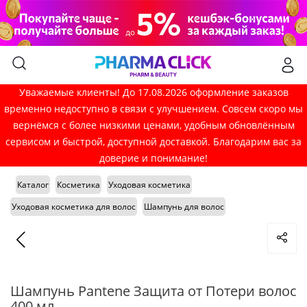
Уважаемые клиенты! До 17.08.2026 оформление заказов
временно недоступно в связи с улучшением. Совсем скоро мы
вернёмся с более низкими ценами, удобным обновлённым
сервисом и быстрой, доступной доставкой. Благодарим вас за
доверие и понимание!
Каталог
Косметика
Уходовая косметика
Уходовая косметика для волос
Шампунь для волос
Шампунь Pantene Защита от Потери волос
400 мл