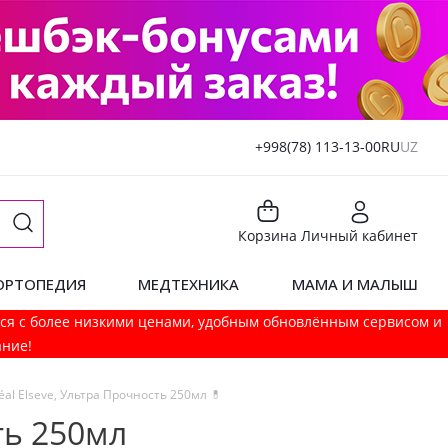
+998(78) 113-13-00
RU
UZ
Корзина
Личный кабинет
ОРТОПЕДИЯ
МЕДТЕХНИКА
МАМА И МАЛЫШ
мся с более низкими ценами, удобным обновлённым сервисом и
ание!
l Elseve, Ультра Прочность 250мл 💊
ть 250мл