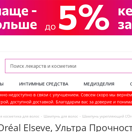
ДЫ
ИНТИМНЫЕ СРЕДСТВА
МЕДИЗДЕЛИЯ
нно недоступно в связи с улучшением. Совсем скоро мы вернё
рой, доступной доставкой. Благодарим вас за доверие и поним
я косметика для волос
-
Шампунь для волос
-
Шампунь укрепляющий L’Oréa
éal Elseve, Ультра Прочнос