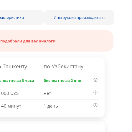
рактеристики
Инструкция производителя
 подобрали для вас аналоги
о Ташкенту
по Узбекистану
сплатно за 3 часа
бесплатно за 2 дня
 000 UZS
нет
 40 минут
1 день