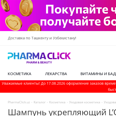
Доставка по Ташкенту и Узбекистану!
КОСМЕТИКА
ЛЕКАРСТВА
ВИТАМИНЫ И БА
Уважаемые клиенты! До 17.08.2026 оформление заказов време
быст
PharmaСlick.uz
-
Каталог
-
Косметика
-
Уходовая косметика
-
Уходова
Шампунь укрепляющий L’Or