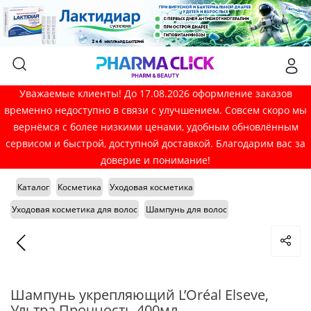
Уважаемые клиенты! До 17.08.2026 оформление заказов
временно недоступно в связи с улучшением. Совсем скоро мы
вернёмся с более низкими ценами, удобным обновлённым
сервисом и быстрой, доступной доставкой. Благодарим вас за
доверие и понимание!
Каталог
Косметика
Уходовая косметика
Уходовая косметика для волос
Шампунь для волос
Шампунь укрепляющий L’Oréal Elseve,
Ультра Прочность 400мл