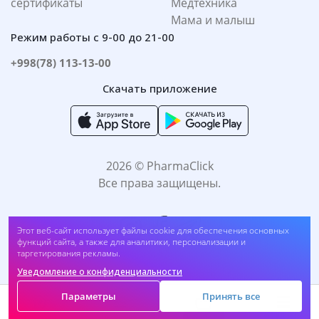
сертификаты
Медтехника
Мама и малыш
Режим работы с 9-00 до 21-00
+998(78) 113-13-00
Скачать приложение
2026 © PharmaClick
Все права защищены.
Шампунь укрепляющий L’Oréal Elseve, Ультра Прочность 400мл
Этот веб-сайт использует файлы cookie для обеспечения основных
(##sprt4)
функций сайта, а также для аналитики, персонализации и
таргетирования рекламы.
Купить
41 200
UZS
Уведомление о конфиденциальности
Принимаем к оплате:
Параметры
Принять все
Корзина
Главная
Каталог
Меню