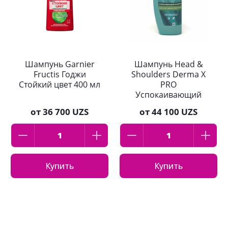
Шампунь Garnier
Шампунь Head &
Fructis Годжи
Shoulders Derma X
Стойкий цвет 400 мл
PRO
Успокаивающий
Комфорт для сухой,
от
36 700 UZS
от
44 100 UZS
зудящей кожи
головы 270 мл
Купить
Купить