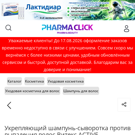
Уважаемые клиенты! До 17.08.2026 оформление заказов
временно недоступно в связи с улучшением. Совсем скоро мы
вернёмся с более низкими ценами, удобным обновлённым
сервисом и быстрой, доступной доставкой. Благодарим вас за
доверие и понимание!
Каталог
Косметика
Уходовая косметика
Уходовая косметика для волос
Шампунь для волос
Укрепляющий шампунь-сыворотка против
выпадения волос Витекс ACTIVE