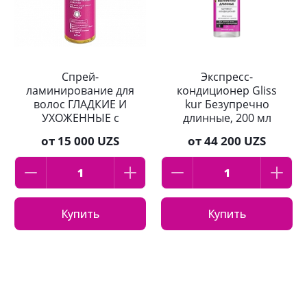
Спрей-
Экспресс-
ламинирование для
кондиционер Gliss
волос ГЛАДКИЕ И
kur Безупречно
УХОЖЕННЫЕ с
длинные, 200 мл
маслами для всех
от
15 000 UZS
от
44 200 UZS
типов волос Белита
100мл
Купить
Купить