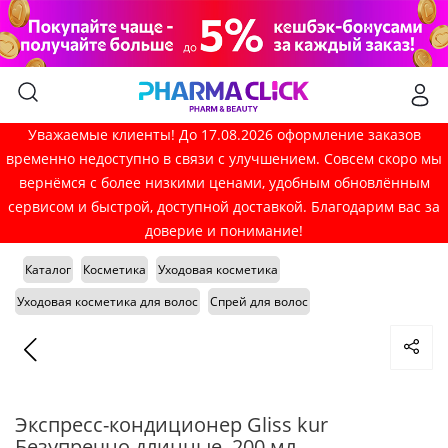
Уважаемые клиенты! До 17.08.2026 оформление заказов
временно недоступно в связи с улучшением. Совсем скоро мы
вернёмся с более низкими ценами, удобным обновлённым
сервисом и быстрой, доступной доставкой. Благодарим вас за
доверие и понимание!
Каталог
Косметика
Уходовая косметика
Уходовая косметика для волос
Спрей для волос
Экспресс-кондиционер Gliss kur
Безупречно длинные, 200 мл