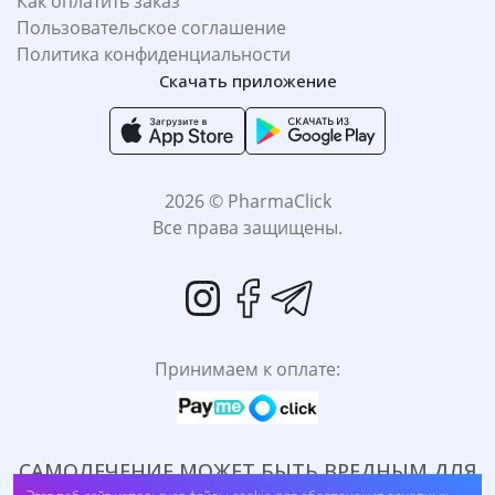
Как оплатить заказ
Пользовательское соглашение
Политика конфиденциальности
Скачать приложение
2026 © PharmaClick
Все права защищены.
Принимаем к оплате:
САМОЛЕЧЕНИЕ МОЖЕТ БЫТЬ ВРЕДНЫМ ДЛЯ
Экспресс-кондиционер Gliss kur Безупречно длинные, 200 мл
ВАШЕГО ЗДОРОВЬЯ. ПЕРЕД ПРИМЕНЕНИЕМ