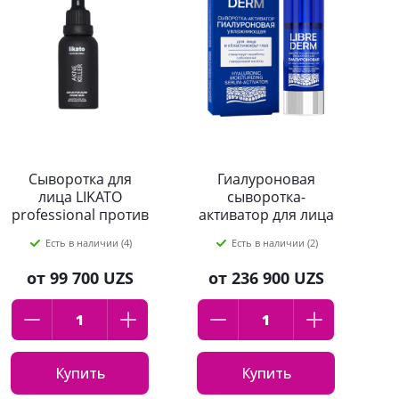
Сыворотка для
Гиалуроновая
лица LIKATO
сыворотка-
professional против
активатор для лица
акне и прыщей, 30
увлажняющая
Есть в наличии (4)
Есть в наличии (2)
мл
Librederm 30 мл
от
99 700 UZS
от
236 900 UZS
Купить
Купить