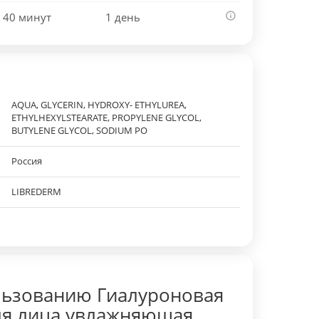
 40 минут
1 день
AQUA, GLYCERIN, HYDROXY- ETHYLUREA,
ETHYLHEXYLSTEARATE, PROPYLENE GLYCOL,
BUTYLENE GLYCOL, SODIUM PO
Россия
LIBREDERM
льзованию Гиалуроновая
ля лица увлажняющая