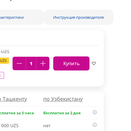
рактеристики
Инструкция производителя
0
UZS
UZS
Купить
с
о Ташкенту
по Узбекистану
сплатно за 3 часа
бесплатно за 2 дня
 000 UZS
нет