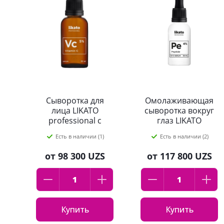
Сыворотка для
Омолаживающая
лица LIKATO
сыворотка вокруг
professional с
глаз LIKATO
витамином С, 30 мл
professional с
Есть в наличии (1)
Есть в наличии (2)
пептидами 4% 30
мл
от
98 300 UZS
от
117 800 UZS
Купить
Купить