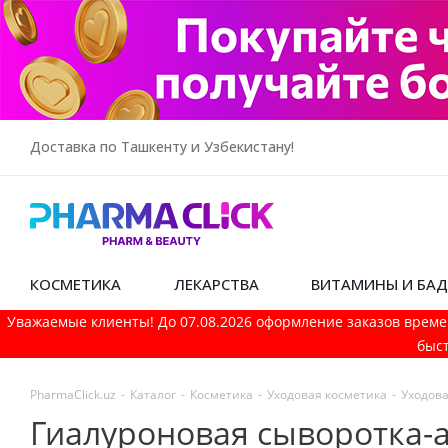
Доставка по Ташкенту и Узбекистану!
КОСМЕТИКА
ЛЕКАРСТВА
ВИТАМИНЫ И БА
Уважаемые клиенты! До 07.08.2026 оформление заказов време
быст
PharmaСlick.uz
-
Каталог
-
Косметика
-
Уходовая косметика
-
Уходова
Гиалуроновая сыворотка-а