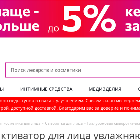
ДЫ
ИНТИМНЫЕ СРЕДСТВА
МЕДИЗДЕЛИЯ
нно недоступно в связи с улучшением. Совсем скоро мы вернё
рой, доступной доставкой. Благодарим вас за доверие и поним
я косметика для лица
-
Сыворотка для лица
-
Гиалуроновая сыворотка-ак
ктиватор для лица увлажня