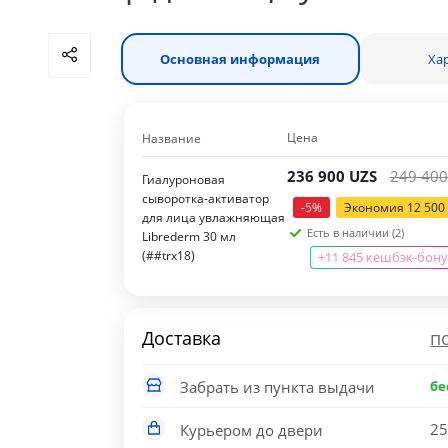
Основная информация
Ха
Цена
Название
236 900
UZS
249 40
Гиалуроновая
сыворотка-активатор
-
5
%
Экономия
12 500
для лица увлажняющая
Есть в наличии (2)
Librederm 30 мл
(##trx18)
+11 845 кешбэк-бону
Доставка
п
Забрать из пункта выдачи
бе
25
Курьером до двери