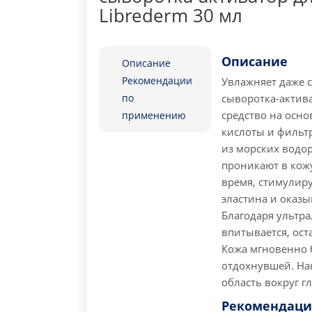
Librederm 30 мл
Описание
Описание
Рекомендации
Увлажняет даже 
по
сыворотка-актив
средство на осн
применению
кислоты и фильт
из морских водо
проникают в кож
время, стимулир
эластина и оказ
Благодаря ультра
впитывается, ос
Кожа мгновенно б
отдохнувшей.
Нан
область вокруг гл
Рекомендаци