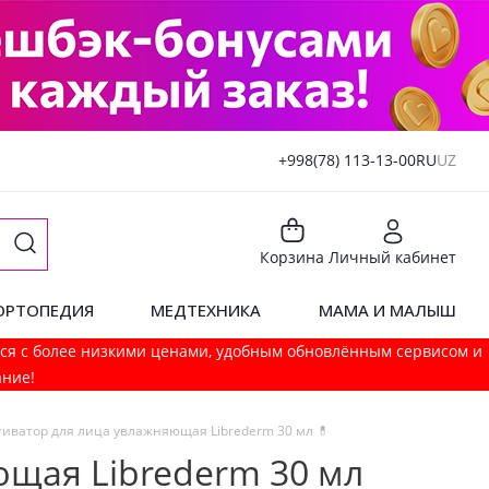
+998(78) 113-13-00
RU
UZ
Корзина
Личный кабинет
ОРТОПЕДИЯ
МЕДТЕХНИКА
МАМА И МАЛЫШ
мся с более низкими ценами, удобным обновлённым сервисом и
ание!
тиватор для лица увлажняющая Librederm 30 мл 💊
ющая Librederm 30 мл