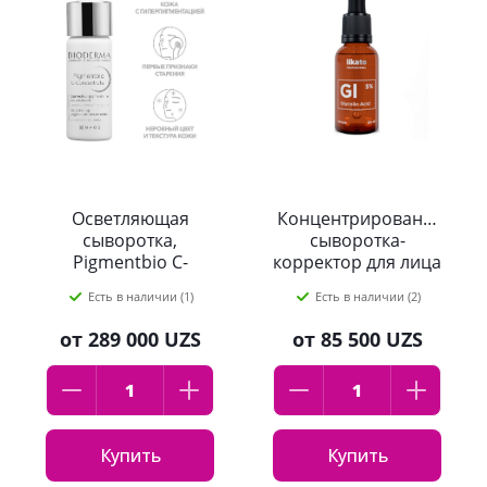
Осветляющая
Концентрированная
сыворотка,
сыворотка-
Pigmentbio C-
корректор для лица
Concentrate,
LIKATO professional
Есть в наличии (1)
Есть в наличии (2)
Bioderma, 15мл
с гликолевой
кислотой 5% 30 мл
от
289 000 UZS
от
85 500 UZS
Купить
Купить