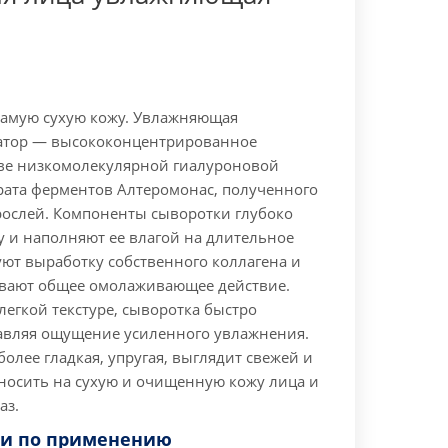
самую сухую кожу. Увлажняющая
атор — высококонцентрированное
ове низкомолекулярной гиалуроновой
рата ферментов Алтеромонас, полученного
рослей. Компоненты сыворотки глубоко
у и наполняют ее влагой на длительное
уют выработку собственного коллагена и
ывают общее омолаживающее действие.
легкой текстуре, сыворотка быстро
тавляя ощущение усиленного увлажнения.
олее гладкая, упругая, выглядит свежей и
осить на сухую и очищенную кожу лица и
аз.
и по применению