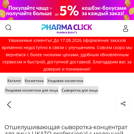
Уважаемые клиенты! До 17.08.2026 оформление заказов
временно недоступно в связи с улучшением. Совсем скоро мы
вернёмся с более низкими ценами, удобным обновлённым
сервисом и быстрой, доступной доставкой. Благодарим вас за
доверие и понимание!
Каталог
Косметика
Уходовая косметика
Уходовая косметика для лица
Сыворотка для лица
Отшелушивающая сыворотка-концентрат
для лица LIKATO professional с молочной