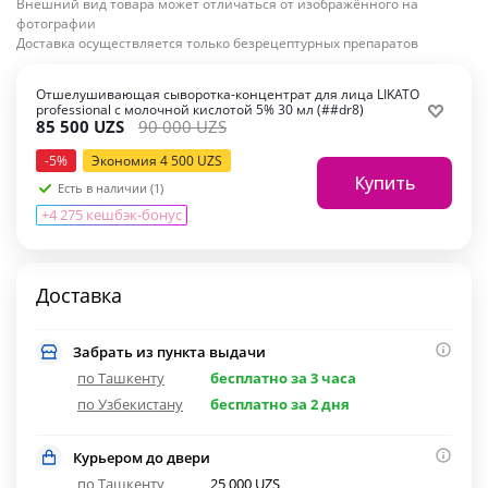
Внешний вид товара может отличаться от изображённого на
фотографии
Доставка осуществляется только безрецептурных препаратов
Отшелушивающая сыворотка-концентрат для лица LIKATO
professional с молочной кислотой 5% 30 мл (##dr8)
85 500
UZS
90 000
UZS
-
5
%
Экономия
4 500
UZS
Купить
Есть в наличии (1)
+4 275 кешбэк-бонус
Доставка
Забрать из пункта выдачи
по Ташкенту
бесплатно за 3 часа
по Узбекистану
бесплатно за 2 дня
Курьером до двери
по Ташкенту
25 000 UZS