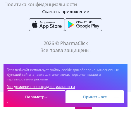
Политика конфиденциальности
Скачать приложение
2026 © PharmaClick
Все права защищены.
Этот веб-сайт использует файлы cookie для обеспечения основных
функций сайта, а также для аналитики, персонализации и
таргетирования рекламы.
Уведомление о конфиденциальности
Принимаем к оплате:
Параметры
Принять все
Корзина
Главная
Каталог
Меню
САМОЛЕЧЕНИЕ МОЖЕТ БЫТЬ ВРЕДНЫМ ДЛЯ
ВАШЕГО ЗДОРОВЬЯ. ПЕРЕД ПРИМЕНЕНИЕМ
ПРЕПАРАТА ПРОКОНСУЛЬТИРУЙТЕСЬ C