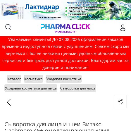
Уважаемые клиенты! До 07.08.2026 оформление заказов
временно недоступно в связи с улучшением. Совсем скоро мы
вернёмся с более низкими ценами, удобным обновлённым
сервисом и быстрой, доступной доставкой. Благодарим вас за
доверие и понимание!
Каталог
Косметика
Уходовая косметика
Уходовая косметика для лица
Сыворотка для лица
Сыворотка для лица и шеи Витэкс
Cashmere 45+ омолаживающая 30мл