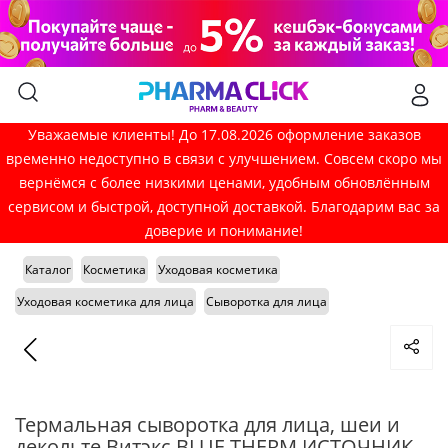
Уважаемые клиенты! До 17.08.2026 оформление заказов
временно недоступно в связи с улучшением. Совсем скоро мы
вернёмся с более низкими ценами, удобным обновлённым
сервисом и быстрой, доступной доставкой. Благодарим вас за
доверие и понимание!
Каталог
Косметика
Уходовая косметика
Уходовая косметика для лица
Сыворотка для лица
Термальная сыворотка для лица, шеи и
декольте Витэкс BLUE THERM ИСТОЧНИК