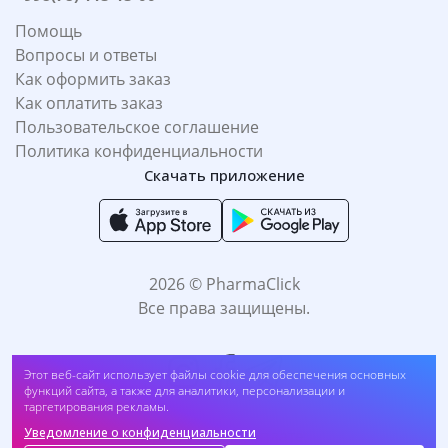
Помощь
Вопросы и ответы
Как оформить заказ
Как оплатить заказ
Пользовательское соглашение
Политика конфиденциальности
Скачать приложение
2026 © PharmaClick
Все права защищены.
Термальная сыворотка для лица, шеи и декольте Витэкс BLUE
Этот веб-сайт использует файлы cookie для обеспечения основных
THERM ИСТОЧНИК ОМОЛОЖЕНИЯ 30мл (##bk1)
функций сайта, а также для аналитики, персонализации и
таргетирования рекламы.
Купить
56 400
UZS
Уведомление о конфиденциальности
Принимаем к оплате: