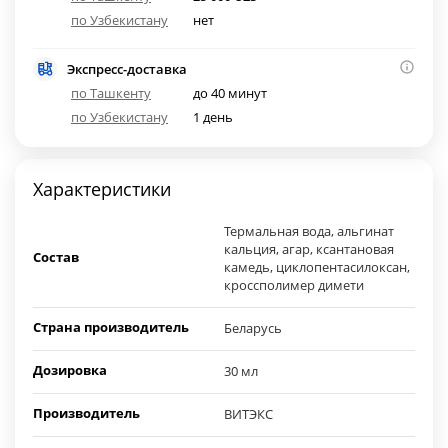
по Узбекистану
нет
Экспресс-доставка
по Ташкенту
до 40 минут
по Узбекистану
1 день
Характеристики
Термальная вода, альгинат
кальция, агар, ксантановая
Состав
камедь, циклопентасилоксан,
кроссполимер димети
Страна производитель
Беларусь
Дозировка
30 мл
Производитель
ВИТЭКС