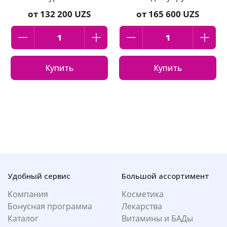
кислот, 50мл
кожи с лифтинг-
от
132 200 UZS
от
165 600 UZS
эффектом 50мл
Купить
Купить
Удобный сервис
Большой ассортимент
Компания
Косметика
Бонусная программа
Лекарства
Каталог
Витамины и БАДы