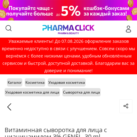
Уважаемые клиенты! До 07.08.2026 оформление заказов
временно недоступно в связи с улучшением. Совсем скоро мы
вернёмся с более низкими ценами, удобным обновлённым
сервисом и быстрой, доступной доставкой. Благодарим вас за
доверие и понимание!
Каталог
Косметика
Уходовая косметика
Уходовая косметика для лица
Сыворотка для лица
Витаминная сыворотка для лица с
ниацинамидом 3% GENEL, 30 ml