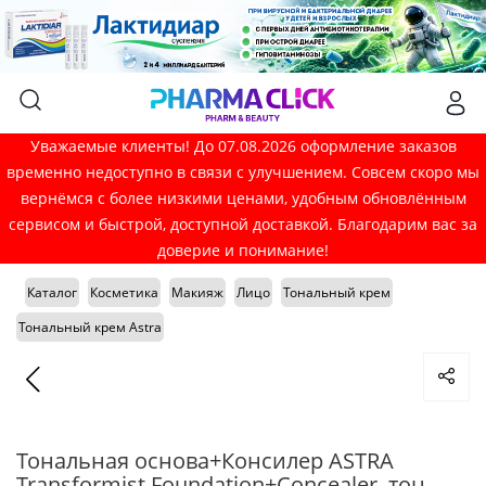
Уважаемые клиенты! До 07.08.2026 оформление заказов
временно недоступно в связи с улучшением. Совсем скоро мы
вернёмся с более низкими ценами, удобным обновлённым
сервисом и быстрой, доступной доставкой. Благодарим вас за
доверие и понимание!
Каталог
Косметика
Макияж
Лицо
Тональный крем
Тональный крем Astra
Тональная основа+Консилер ASTRA
Transformist Foundation+Concealer, тон