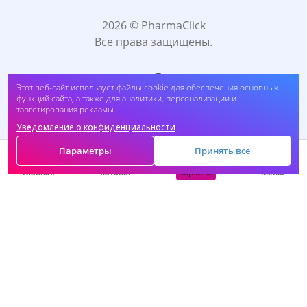
2026 © PharmaClick
Все права защищены.
Этот веб-сайт использует файлы cookie для обеспечения основных
функций сайта, а также для аналитики, персонализации и
таргетирования рекламы.
Уведомление о конфиденциальности
Принимаем к оплате:
Параметры
Принять все
Корзина
Главная
Каталог
Меню
САМОЛЕЧЕНИЕ МОЖЕТ БЫТЬ ВРЕДНЫМ ДЛЯ
ВАШЕГО ЗДОРОВЬЯ. ПЕРЕД ПРИМЕНЕНИЕМ
ПРЕПАРАТА ПРОКОНСУЛЬТИРУЙТЕСЬ C
ВРАЧОМ.