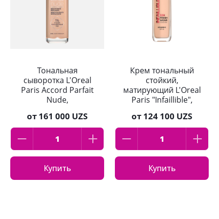
Тональная
Крем тональный
сыворотка L'Oreal
стойкий,
Paris Accord Parfait
матирующий L'Oreal
Nude,
Paris "Infaillible",
гиалуроновая, тон
оттенок:145,
от
161 000 UZS
от
124 100 UZS
3-4, 30 мл
Бежево-розовый,
30мл
Купить
Купить