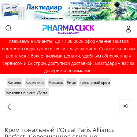
Уважаемые клиенты! До 17.08.2026 оформление заказов
временно недоступно в связи с улучшением. Совсем скоро мы
вернёмся с более низкими ценами, удобным обновлённым
сервисом и быстрой, доступной доставкой. Благодарим вас за
доверие и понимание!
Каталог
Косметика
Макияж
Лицо
Тональный крем
Тональный крем L'Oreal
Крем тональный L'Oreal Paris Alliance
Perfect "Совершенное слияние",