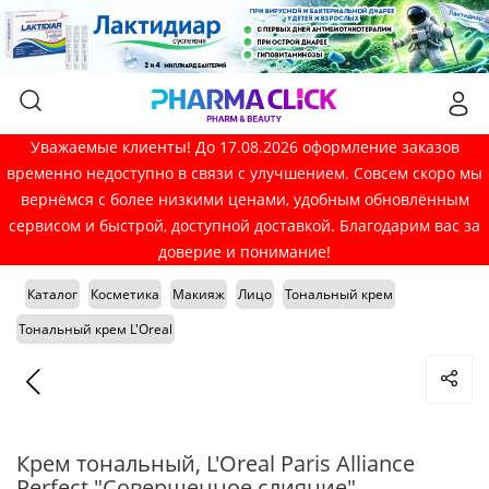
Уважаемые клиенты! До 17.08.2026 оформление заказов
временно недоступно в связи с улучшением. Совсем скоро мы
вернёмся с более низкими ценами, удобным обновлённым
сервисом и быстрой, доступной доставкой. Благодарим вас за
доверие и понимание!
Каталог
Косметика
Макияж
Лицо
Тональный крем
Тональный крем L'Oreal
Крем тональный, L'Oreal Paris Alliance
Perfect "Совершенное слияние",