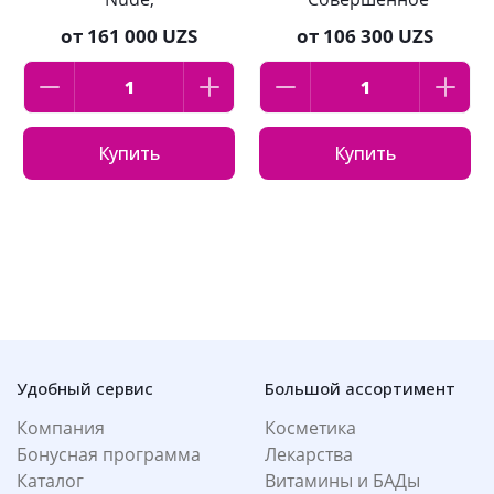
гиалуроновая, тон
слияние"
от
161 000 UZS
от
106 300 UZS
3-4, 30 мл
оттенок:1.R
фарфоровый 30 мл
Купить
Купить
Удобный сервис
Большой ассортимент
Компания
Косметика
Бонусная программа
Лекарства
Каталог
Витамины и БАДы