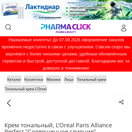
Уважаемые клиенты! До 07.08.2026 оформление заказов
временно недоступно в связи с улучшением. Совсем скоро мы
вернёмся с более низкими ценами, удобным обновлённым
сервисом и быстрой, доступной доставкой. Благодарим вас за
доверие и понимание!
Каталог
Косметика
Макияж
Лицо
Тональный крем
Тональный крем L'Oreal
Крем тональный, L'Oreal Paris Alliance
Perfect "Совершенное слияние",