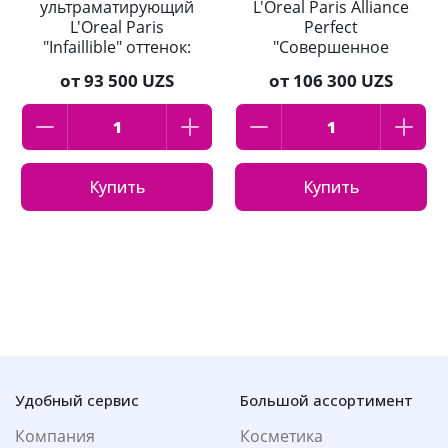
ультраматирующий
L'Oreal Paris Alliance
L'Oreal Paris
Perfect
"Infaillible" оттенок:
"Совершенное
145, 30мл
слияние"
от
93 500 UZS
от
106 300 UZS
оттенок:1.R
фарфоровый 30 мл
Купить
Купить
Удобный сервис
Большой ассортимент
Компания
Косметика