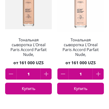
Тональная
Тональная
сыворотка L'Oreal
сыворотка L'Oreal
Paris Accord Parfait
Paris Accord Parfait
Nude,
Nude,
гиалуроновая, тон
гиалуроновая, тон
от
161 000 UZS
от
161 000 UZS
3-4, 30 мл
05-2, 30 мл
Купить
Купить