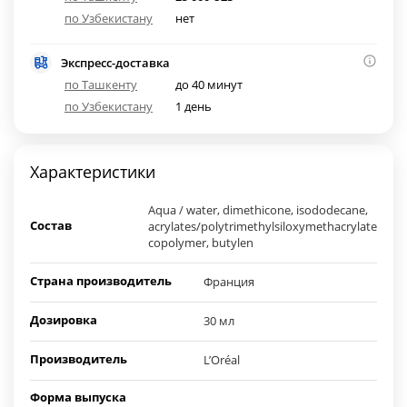
по Узбекистану
нет
Экспресс-доставка
по Ташкенту
до 40 минут
по Узбекистану
1 день
Характеристики
Аqua / water, dimethicone, isododecane,
Состав
acrylates/polytrimethylsiloxymethacrylate
copolymer, butylen
Страна производитель
Франция
Дозировка
30 мл
Производитель
L’Oréal
Форма выпуска