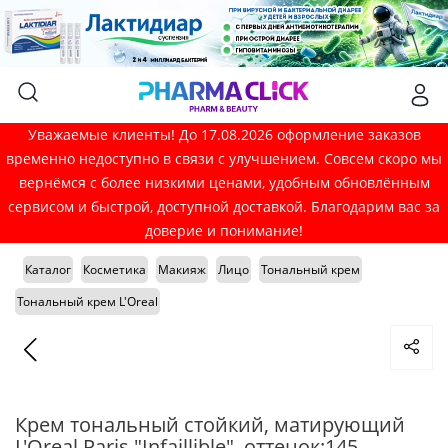
Уважаемые клиенты! До 17.08.2026 оформление заказов
временно недоступно в связи с улучшением. Совсем скоро мы
вернёмся с более низкими ценами, удобным обновлённым
сервисом и быстрой, доступной доставкой. Благодарим вас за
доверие и понимание!
Каталог
Косметика
Макияж
Лицо
Тональный крем
Тональный крем L'Oreal
Крем тональный стойкий, матирующий
L'Oreal Paris "Infaillible", оттенок:145,