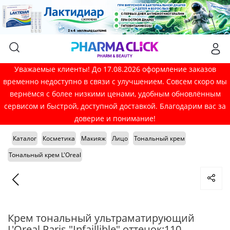
Уважаемые клиенты! До 17.08.2026 оформление заказов
временно недоступно в связи с улучшением. Совсем скоро мы
вернёмся с более низкими ценами, удобным обновлённым
сервисом и быстрой, доступной доставкой. Благодарим вас за
доверие и понимание!
Каталог
Косметика
Макияж
Лицо
Тональный крем
Тональный крем L'Oreal
Крем тональный ультраматирующий
L'Oreal Paris "Infaillible" оттенок:110,