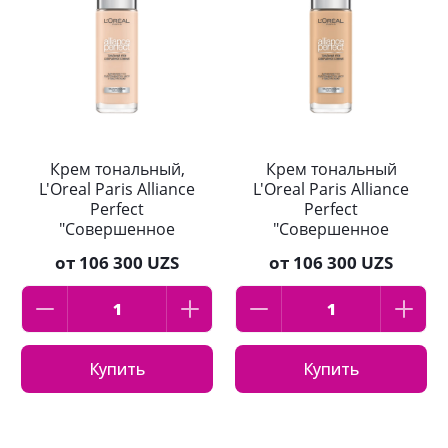
Крем тональный,
Крем тональный
L'Oreal Paris Alliance
L'Oreal Paris Alliance
Perfect
Perfect
"Совершенное
"Совершенное
слияние"
слияние" тон
от
106 300 UZS
от
106 300 UZS
оттенок:1.R
D3/3WЗолотисто-
фарфоровый 30 мл
бежевый 30 мл
Купить
Купить