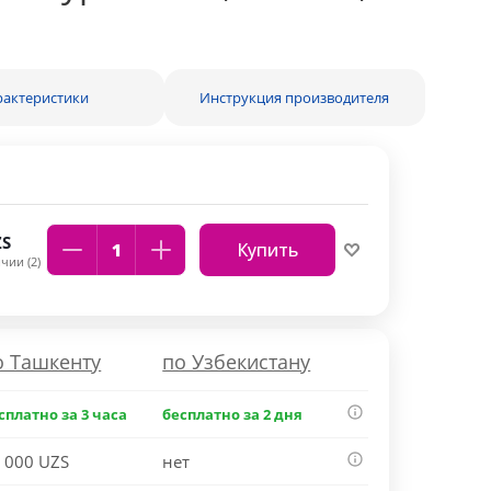
рактеристики
Инструкция производителя
S
Купить
чии (2)
о Ташкенту
по Узбекистану
сплатно за 3 часа
бесплатно за 2 дня
 000 UZS
нет