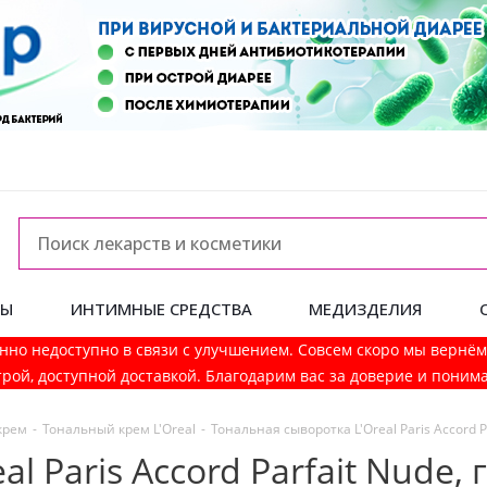
ДЫ
ИНТИМНЫЕ СРЕДСТВА
МЕДИЗДЕЛИЯ
нно недоступно в связи с улучшением. Совсем скоро мы вернё
рой, доступной доставкой. Благодарим вас за доверие и поним
крем
-
Тональный крем L'Oreal
-
Тональная сыворотка L'Oreal Paris Accord Pa
l Paris Accord Parfait Nude, 