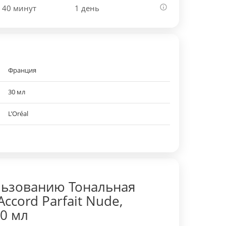
 40 минут
1 день
Франция
30 мл
L’Oréal
льзованию Тональная
Accord Parfait Nude,
30 мл