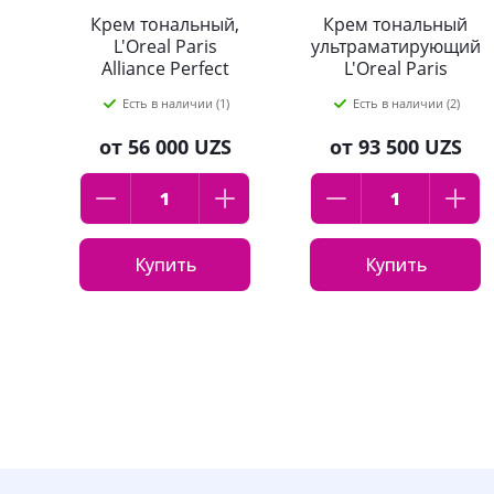
Крем тональный,
Крем тональный
L'Oreal Paris
ультраматирующий
Alliance Perfect
L'Oreal Paris
"Совершенное
"Infaillible"
Есть в наличии (1)
Есть в наличии (2)
слияние"
оттенок:155,
оттенок:1.D
натурально-
от
56 000 UZS
от
93 500 UZS
золотистый 30 мл
розовый, 30мл
Купить
Купить