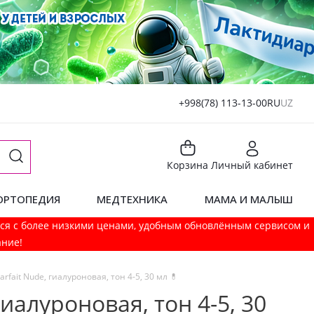
+998(78) 113-13-00
RU
UZ
Корзина
Личный кабинет
ОРТОПЕДИЯ
МЕДТЕХНИКА
МАМА И МАЛЫШ
мся с более низкими ценами, удобным обновлённым сервисом и
ание!
rfait Nude, гиалуроновая, тон 4-5, 30 мл 💊
гиалуроновая, тон 4-5, 30