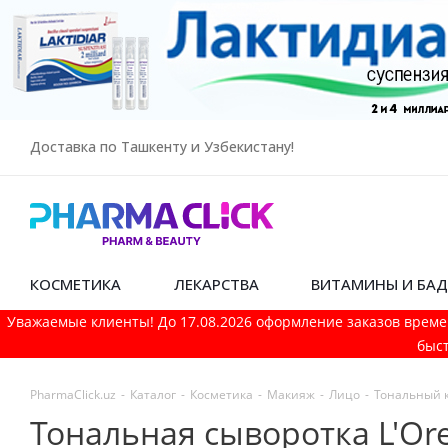
Доставка по Ташкенту и Узбекистану!
КОСМЕТИКА
ЛЕКАРСТВА
ВИТАМИНЫ И БА
Уважаемые клиенты! До 17.08.2026 оформление заказов време
быст
PharmaСlick.uz
-
Каталог
-
Косметика
-
Макияж
-
Лицо
-
Тональный 
Тональная сыворотка L'Orea