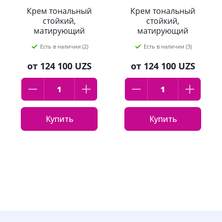
Крем тональный
Крем тональный
стойкий,
стойкий,
матирующий
матирующий
L'Oreal Paris
L'Oreal Paris
Есть в наличии (2)
Есть в наличии (3)
"Infaillible",
"Infaillible",
оттенок:130,
оттенок:125,
от
124 100 UZS
от
124 100 UZS
бежевый, 30мл
натурально-
розовый 30мл
Купить
Купить