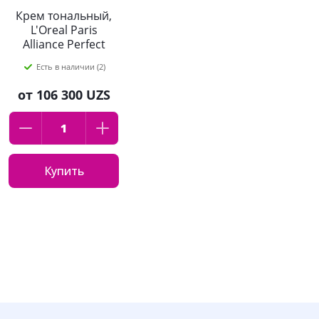
Крем тональный,
L'Oreal Paris
Alliance Perfect
"Совершенное
Есть в наличии (2)
слияние",
оттенок:04,
от
106 300 UZS
бежевый, 30мл
Купить