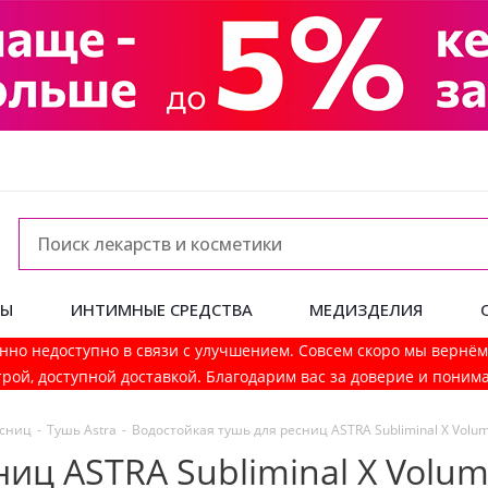
ДЫ
ИНТИМНЫЕ СРЕДСТВА
МЕДИЗДЕЛИЯ
нно недоступно в связи с улучшением. Совсем скоро мы вернё
рой, доступной доставкой. Благодарим вас за доверие и поним
есниц
-
Тушь Astra
-
Водостойкая тушь для ресниц ASTRA Subliminal X Volum
иц ASTRA Subliminal X Volum