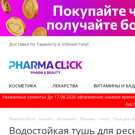
Доставка по Ташкенту и Узбекистану!
КОСМЕТИКА
ЛЕКАРСТВА
ВИТАМИНЫ И БА
Уважаемые клиенты! До 17.08.2026 оформление заказов време
быст
PharmaСlick.uz
-
Каталог
-
Косметика
-
Макияж
-
Глаза
-
Тушь для р
Водостойкая тушь для ресн