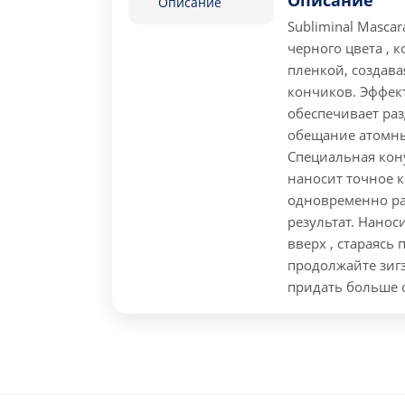
Описание
Описание
Subliminal Masca
черного цвета , 
пленкой, создава
кончиков. Эффек
обеспечивает раз
обещание атомн
Специальная кон
наносит точное 
одновременно ра
результат.
Наноси
вверх , стараясь
продолжайте зиг
придать больше 