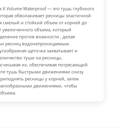
ra X Volume Waterproof — это тушь глубокого
которая обволакивает ресницы эластичной
я смелый и стойкий объем от корней до
т увеличенного объема, который
деление против влажности , делая
ых ресниц водонепроницаемым.
усообразная щеточка захватывает и
количество туши на ресницы,
счесывая их, обеспечивая потрясающий
те тушь быстрыми движениями снизу
 приподнять ресницы у корней, затем
загообразными движениями, чтобы
объема.