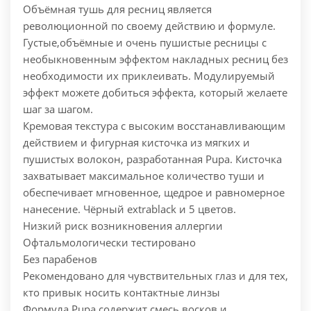
Объёмная тушь для ресниц является
революционной по своему действию и формуле.
Густые,объёмные и очень пушистые ресницы с
необыкновенным эффектом накладных ресниц без
необходимости их приклеивать.
Модулируемый
эффект можете добиться эффекта, который желаете
шаг за шагом.
Кремовая текстура с высоким восстанавливающим
действием и фигурная кисточка из мягких и
пушистых волокон, разработанная Pupa. Кисточка
захватывает максимальное количество туши и
обеспечивает мгновенное, щедрое и равномерное
нанесение. Чёрный extrablack и 5 цветов.
Низкий риск возникновения аллeргии
Офтальмологически тестировано
Без парабенов
Рекомендовано для чувствительных глаз и для тех,
кто привык носить контактные линзы
Формула Pupa содержит смесь восков и