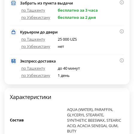
Забрать из пункта выдачи
по Ташкенту
бесплатно за 3 часа
по Узбекистану
бесплатно за 2 дня
Курьером до двери
по Ташкенту
25 000 UZS
по Узбекистану
нет
Экспресс-доставка
по Ташкенту
до 40 минут
по Узбекистану
1 день
Характеристики
AQUA (WATER), PARAFFIN,
GLYCERYL STEARATE,
Состав
SYNTHETIC BEESWAX, STEARIC
ACID, ACACIA SENEGAL GUM,
BUTY