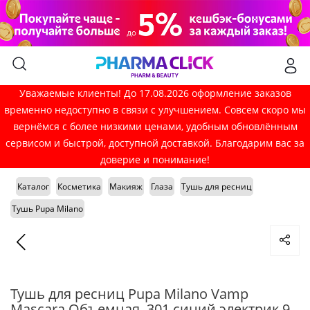
Уважаемые клиенты! До 17.08.2026 оформление заказов
временно недоступно в связи с улучшением. Совсем скоро мы
вернёмся с более низкими ценами, удобным обновлённым
сервисом и быстрой, доступной доставкой. Благодарим вас за
доверие и понимание!
Каталог
Косметика
Макияж
Глаза
Тушь для ресниц
Тушь Pupa Milano
Тушь для ресниц Pupa Milano Vamp
Mascara Объемная, 301 синий электрик 9