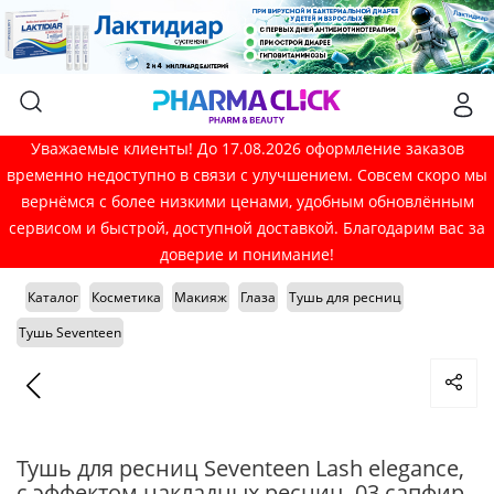
Уважаемые клиенты! До 17.08.2026 оформление заказов
временно недоступно в связи с улучшением. Совсем скоро мы
вернёмся с более низкими ценами, удобным обновлённым
сервисом и быстрой, доступной доставкой. Благодарим вас за
доверие и понимание!
Каталог
Косметика
Макияж
Глаза
Тушь для ресниц
Тушь Seventeen
Тушь для ресниц Seventeen Lash elegance,
с эффектом накладных ресниц, 03 сапфир