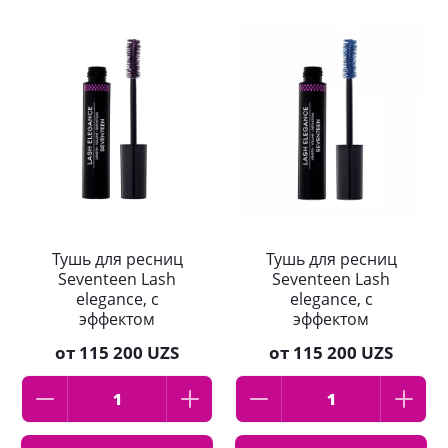
Тушь для ресниц
Тушь для ресниц
Seventeen Lash
Seventeen Lash
elegance, с
elegance, с
эффектом
эффектом
накладных ресниц,
накладных ресниц,
от
115 200 UZS
от
115 200 UZS
04 шелковица
03 сапфир