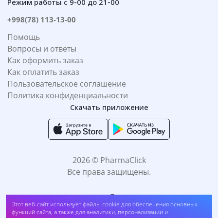
Режим работы с 9-00 до 21-00
+998(78) 113-13-00
Помощь
Вопросы и ответы
Как оформить заказ
Как оплатить заказ
Пользовательское соглашение
Политика конфиденциальности
Скачать приложение
2026 © PharmaClick
Все права защищены.
Тушь для ресниц Seventeen Lash elegance, с эффектом накладных
Этот веб-сайт использует файлы cookie для обеспечения основных
ресниц, 03 сапфир (##dr3)
функций сайта, а также для аналитики, персонализации и