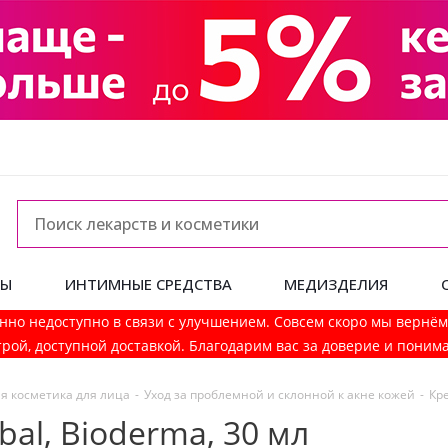
ДЫ
ИНТИМНЫЕ СРЕДСТВА
МЕДИЗДЕЛИЯ
нно недоступно в связи с улучшением. Совсем скоро мы вернё
рой, доступной доставкой. Благодарим вас за доверие и поним
я косметика для лица
-
Уход за проблемной и склонной к акне кожей
-
Кре
bal, Bioderma, 30 мл