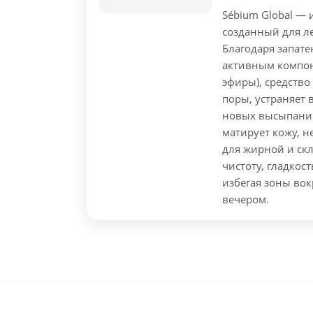
Sébium Global —
созданный для ле
Благодаря запате
активным компон
эфиры), средство
поры, устраняет
новых высыпаний
матирует кожу, н
для жирной и скл
чистоту, гладкост
избегая зоны вок
вечером.