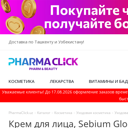
Доставка по Ташкенту и Узбекистану!
КОСМЕТИКА
ЛЕКАРСТВА
ВИТАМИНЫ И БА
Уважаемые клиенты! До 17.08.2026 оформление заказов време
быст
PharmaСlick.uz
-
Каталог
-
Косметика
-
Уходовая косметика
-
Уходова
Крем для лица, Sebium Glo