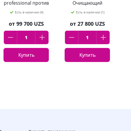
professional против
Очищающий
акне и прыщей, 30
Уголь+Черные
Есть в наличии (4)
Есть в наличии (1)
мл
водоросли
от
99 700 UZS
от
27 800 UZS
Купить
Купить