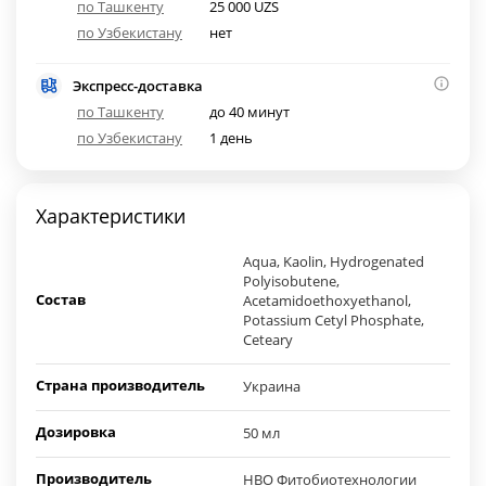
по Ташкенту
25 000 UZS
по Узбекистану
нет
Экспресс-доставка
по Ташкенту
до 40 минут
по Узбекистану
1 день
Характеристики
Aqua, Kaolin, Hydrogenated
Polyisobutene,
Состав
Acetamidoethoxyethanol,
Potassium Cetyl Phosphate,
Ceteary
Страна производитель
Украина
Дозировка
50 мл
Производитель
НВО Фитобиотехнологии