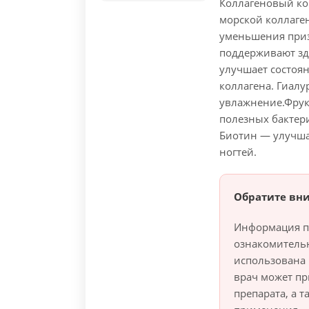
Коллагеновый ко
морской коллаген
уменьшения приз
поддерживают зд
улучшает состоян
коллагена. Гиалу
увлажнение.
Фрук
полезных бактер
Биотин — улучша
ногтей.
Обратите вн
Информация п
ознакомитель
использована 
врач может п
препарата, а 