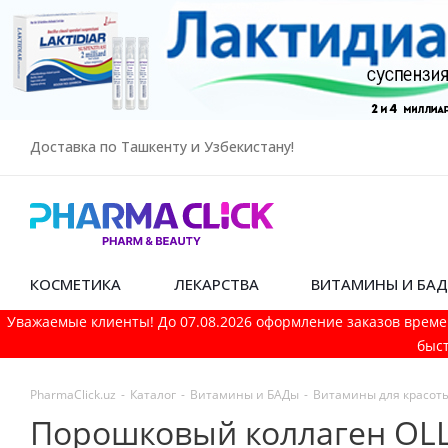
Доставка по Ташкенту и Узбекистану!
КОСМЕТИКА
ЛЕКАРСТВА
ВИТАМИНЫ И БА
Уважаемые клиенты! До 07.08.2026 оформление заказов време
быст
PharmaСlick.uz
-
Каталог
-
Витамины и БАДы
-
Витамины для красоты
Порошковый коллаген OLLE