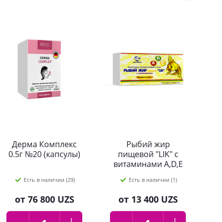
Дерма Комплекс
Рыбий жир
П
0.5г №20 (капсулы)
пищевой "LIK" с
витаминами A,D,E
0,3г №50
Есть в наличии (29)
Есть в наличии (1)
от
76 800 UZS
от
13 400 UZS