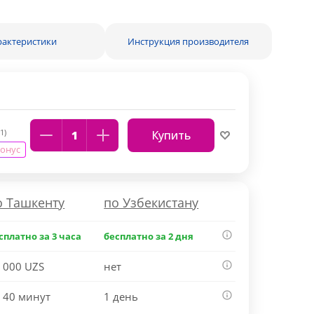
рактеристики
Инструкция производителя
1)
Купить
бонус
о Ташкенту
по Узбекистану
сплатно за 3 часа
бесплатно за 2 дня
 000 UZS
нет
 40 минут
1 день