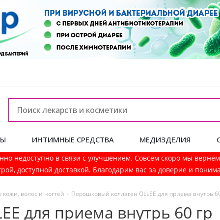
ДЫ
ИНТИМНЫЕ СРЕДСТВА
МЕДИЗДЕЛИЯ
нно недоступно в связи с улучшением. Совсем скоро мы вернё
рой, доступной доставкой. Благодарим вас за доверие и поним
 кожи, волос и ногтей
-
Порошковый коллаген OLLEE для приема внутрь 60
E для приема внутрь 60 гр