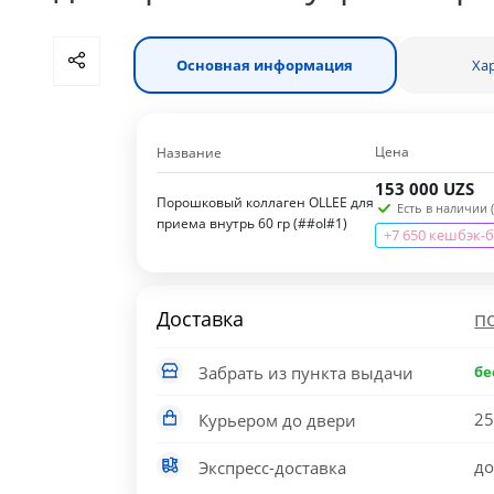
Основная информация
Ха
Цена
Название
153 000
UZS
Порошковый коллаген OLLEE для
Есть в наличии (
приема внутрь 60 гр (##ol#1)
+7 650 кешбэк-
Доставка
п
Забрать из пункта выдачи
бе
25
Курьером до двери
до
Экспресс-доставка