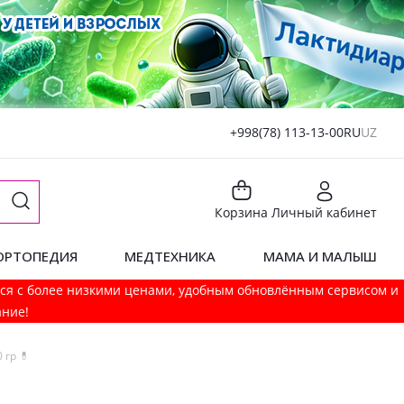
+998(78) 113-13-00
RU
UZ
Корзина
Личный кабинет
ОРТОПЕДИЯ
МЕДТЕХНИКА
МАМА И МАЛЫШ
мся с более низкими ценами, удобным обновлённым сервисом и
ание!
 гр 💊