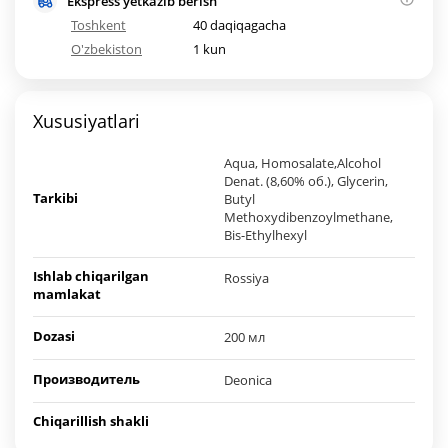
Ekspress yetkazib berish
Toshkent
40 daqiqagacha
O'zbekiston
1 kun
Xususiyatlari
Aqua, Homosalate,Alcohol
Denat. (8,60% об.), Glycerin,
Tarkibi
Butyl
Methoxydibenzoylmethane,
Bis-Ethylhexyl
Ishlab chiqarilgan
Rossiya
mamlakat
Dozasi
200 мл
Производитель
Deonica
Chiqarillish shakli