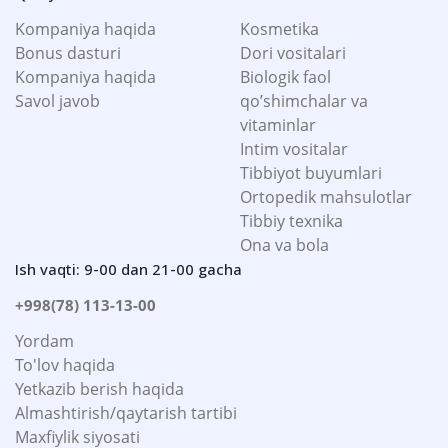
Kompaniya haqida
Kosmetika
Bonus dasturi
Dori vositalari
Kompaniya haqida
Biologik faol
Savol javob
qo’shimchalar va
vitaminlar
Intim vositalar
Tibbiyot buyumlari
Ortopedik mahsulotlar
Tibbiy texnika
Ona va bola
Ish vaqti: 9-00 dan 21-00 gacha
+998(78) 113-13-00
Yordam
To'lov haqida
Yetkazib berish haqida
Almashtirish/qaytarish tartibi
Maxfiylik siyosati