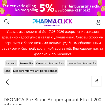
Уважаемые клиенты! До 17.08.2026 оформление заказов
временно недоступно в связи с улучшением. Совсем скоро мы
вернёмся с более низкими ценами, удобным обновлённым
сервисом и быстрой, доступной доставкой. Благодарим вас за
доверие и понимание!
Каталог
Kosmetika
Parvarish kosmetikasi
Tana uchun kosmetika
Tana
Deodorantlar va antiperspirantlar
DEONICA Pre-Biotic Antiperspirant Effect 200
ml sprey