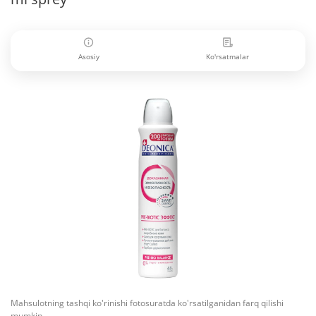
Asosiy
Ko'rsatmalar
Mahsulotning tashqi ko'rinishi fotosuratda ko'rsatilganidan farq qilishi
mumkin