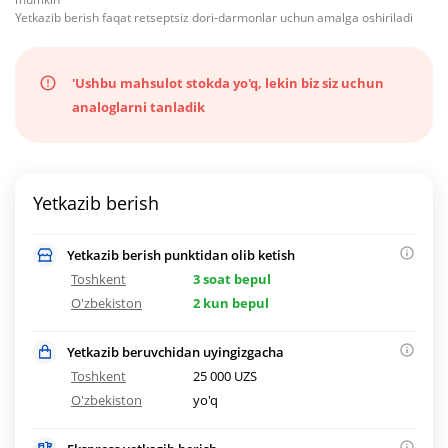
Yetkazib berish faqat retseptsiz dori-darmonlar uchun amalga oshiriladi
'Ushbu mahsulot stokda yo'q, lekin biz siz uchun
analoglarni tanladik
Yetkazib berish
Yetkazib berish punktidan olib ketish
Toshkent
3 soat bepul
O'zbekiston
2 kun bepul
Yetkazib beruvchidan uyingizgacha
Toshkent
25 000 UZS
O'zbekiston
yo'q