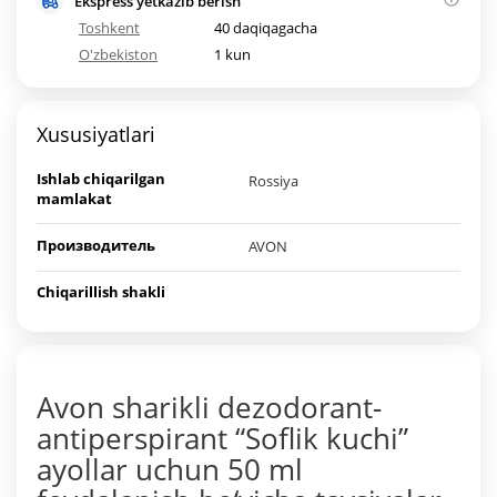
Ekspress yetkazib berish
Toshkent
40 daqiqagacha
O'zbekiston
1 kun
Xususiyatlari
Ishlab chiqarilgan
Rossiya
mamlakat
Производитель
AVON
Chiqarillish shakli
Avon sharikli dezodorant-
antiperspirant “Soflik kuchi”
ayollar uchun 50 ml