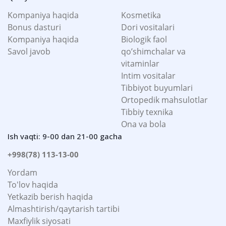
Kompaniya haqida
Kosmetika
Bonus dasturi
Dori vositalari
Kompaniya haqida
Biologik faol
Savol javob
qo’shimchalar va
vitaminlar
Intim vositalar
Tibbiyot buyumlari
Ortopedik mahsulotlar
Tibbiy texnika
Ona va bola
Ish vaqti: 9-00 dan 21-00 gacha
+998(78) 113-13-00
Yordam
To'lov haqida
Yetkazib berish haqida
Almashtirish/qaytarish tartibi
Maxfiylik siyosati