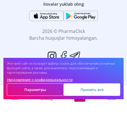
Ilovalar yuklab oling
2026 © PharmaClick
Barcha huquqlar himoyalangan.
Этот веб-сайт использует файлы cookie для обеспечения основных
функций сайта, а также для аналитики, персонализации и
таргетирования рекламы.
Уведомление о конфиденциальности
Biz to'lovni qabul qilamiz:
Параметры
Принять все
Savat
Main
Catalog
Menu
O'Z-O'ZI DAVOMLASH SOG'LIĞINGIZGA ZARAR
BO'LADI. DORINI FOYDALANISHDAN OLDIN,
Vrachingiz bilan maslahatlashing.