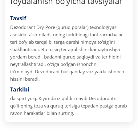
foydalanish bo‘yicha tavsiyalar
Tavsif
Dezodorant Dry Pore (quruq poralar) texnologiyasi
asosida ta’sir qiladi, uning tarkibidagi faol zarrachalar
teri bo‘ylab tarqalib, terga qarshi himoya to‘sig‘ini
shakllantiradi. Bu to‘siq ter ajralishini kamaytirishga
yordam beradi, badanni quruq saqlaydi va ter hidini
neytrallashtiradi, o‘ziga bo‘lgan ishonchni
ta’minlaydi.
Dezodorant har qanday vaziyatda ishonch
hissini beradi.
Tarkibi
da spirt yo‘q. Kiyimda iz qoldirmaydi.
Dezodorantni
qo‘ltiqning toza va quruq terisiga tepadan pastga qarab
ravon harakatlar bilan surting.