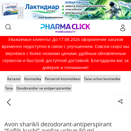
Уважаемые клиенты! До 17.08.2026 оформление заказов
временно недоступно в связи с улучшением. Совсем скоро мы
вернёмся с более низкими ценами, удобным обновлённым
сервисом и быстрой, доступной доставкой. Благодарим вас за
доверие и понимание!
Каталог
Kosmetika
Parvarish kosmetikasi
Tana uchun kosmetika
Tana
Deodorantlar va antiperspirantlar
Avon sharikli dezodorant-antiperspirant
“Soflik kuchi” ayollar uchun 50 ml