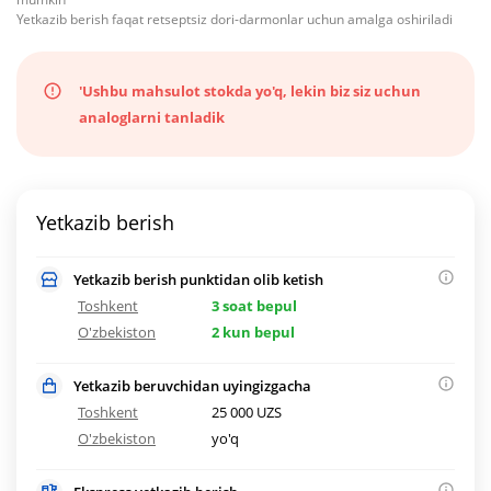
Yetkazib berish faqat retseptsiz dori-darmonlar uchun amalga oshiriladi
'Ushbu mahsulot stokda yo'q, lekin biz siz uchun
analoglarni tanladik
Yetkazib berish
Yetkazib berish punktidan olib ketish
Toshkent
3 soat bepul
O'zbekiston
2 kun bepul
Yetkazib beruvchidan uyingizgacha
Toshkent
25 000 UZS
O'zbekiston
yo'q