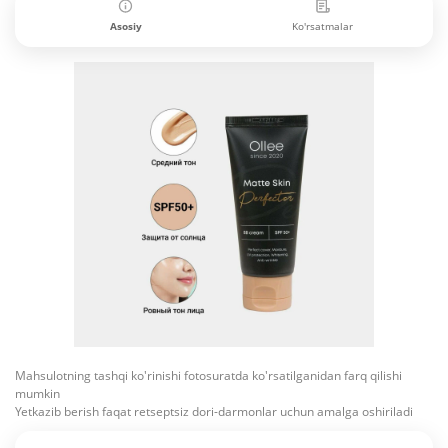
Asosiy
Ko'rsatmalar
Mahsulotning tashqi ko'rinishi fotosuratda ko'rsatilganidan farq qilishi
mumkin
Yetkazib berish faqat retseptsiz dori-darmonlar uchun amalga oshiriladi