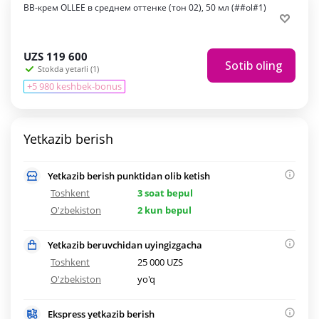
BB-крем OLLEE в среднем оттенке (тон 02), 50 мл (##ol#1)
UZS
119 600
Sotib oling
Stokda yetarli (1)
+5 980 keshbek-bonus
Yetkazib berish
Yetkazib berish punktidan olib ketish
Toshkent
3 soat bepul
O'zbekiston
2 kun bepul
Yetkazib beruvchidan uyingizgacha
Toshkent
25 000 UZS
O'zbekiston
yo'q
Ekspress yetkazib berish