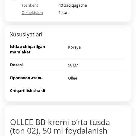
Toshkent
40 daqiqagacha
O'zbekiston
1 kun
Xususiyatlari
Ishlab chiqarilgan
Koreya
mamlakat
Dozasi
50 мл
Производитель
Ollee
Chiqarillish shakli
OLLEE BB-kremi o‘rta tusda
(ton 02), 50 ml foydalanish