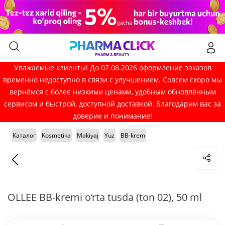
Уважаемые клиенты! До 07.08.2026 оформление заказов
временно недоступно в связи с улучшением. Совсем скоро мы
вернёмся с более низкими ценами, удобным обновлённым
сервисом и быстрой, доступной доставкой. Благодарим вас за
доверие и понимание!
Каталог
Kosmetika
Makiyaj
Yuz
BB-krem
OLLEE BB-kremi o‘rta tusda (ton 02), 50 ml