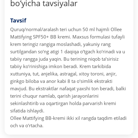
bo‘yicha tavsiyalar
Tavsif
Quruq/normal/aralash teri uchun 50 ml hajmli Ollee
Mattifying SPF50+ BB kremi.
Maxsus formulasi tufayli
krem teringiz rangiga moslashadi, yakuniy rang
surtilgandan so‘ng atigi 1 daqiqa o‘tgach ko‘rinadi va u
tabiiy rangga juda yaqin. Bu terining niqob ta’sirisiz
tabiiy ko‘rinishiga imkon beradi.
Krem tarkibida
xuttuniya, tut, anjelika, astragal, xitoy toroni, anjir,
ginkgo biloba va anor kabi 8 ta o‘simlik ekstrakti
mavjud. Bu ekstraktlar nafaqat yaxshi ton beradi, balki
terini chuqur namlab, qarish jarayonlarini
sekinlashtirib va oqartirgan holda parvarish kremi
sifatida ishlaydi.
Ollee Mattifying BB-kremi ikki xil rangda taqdim etiladi
och va o‘rtacha.