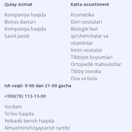
Qulay xizmat
Katta assortiment
Kompaniya haqida
Kosmetika
Bonus dasturi
Dori vositalari
Kompaniya haqida
Biologik faol
Savol javob
qo’shimchalar va
vitaminlar
Intim vositalar
Tibbiyot buyumlari
Ortopedik mahsulotlar
Tibbiy texnika
Ona va bola
Ish vaqti: 9-00 dan 21-00 gacha
+998(78) 113-13-00
Yordam
To'lov haqida
Yetkazib berish haqida
Almashtirish/qaytarish tartibi