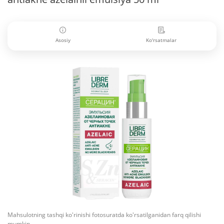
Asosiy
Ko'rsatmalar
Mahsulotning tashqi ko'rinishi fotosuratda ko'rsatilganidan farq qilishi
mumkin