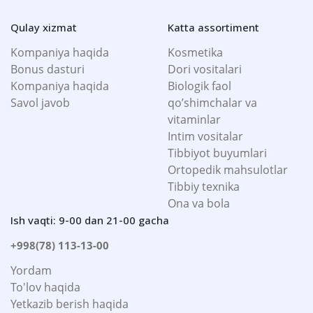
Qulay xizmat
Katta assortiment
Kompaniya haqida
Kosmetika
Bonus dasturi
Dori vositalari
Kompaniya haqida
Biologik faol
Savol javob
qo’shimchalar va
vitaminlar
Intim vositalar
Tibbiyot buyumlari
Ortopedik mahsulotlar
Tibbiy texnika
Ona va bola
Ish vaqti: 9-00 dan 21-00 gacha
+998(78) 113-13-00
Yordam
To'lov haqida
Yetkazib berish haqida