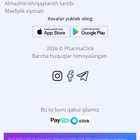
Almashtirish/qaytarish tartibi
Maxfiylik siyosati
Ilovalar yuklab oling
2026 © PharmaClick
Barcha huquqlar himoyalangan.
Biz to'lovni qabul qilamiz:
O'Z-O'ZI DAVOMLASH SOG'LIĞINGIZGA ZARAR
Этот веб-сайт использует файлы cookie для обеспечения основных