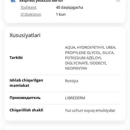
Ekspress yetkazib berish
Toshkent
40 daqiqagacha
O'zbekiston
1 kun
Xususiyatlari
AQUA, HYDROXYETHYL UREA,
PROPYLENE GLYCOL, SILICA,
Tarkibi
POTASSIUM AZELOYL
DIGLYCINATE, ISODECYL
NEOPENTAN
Ishlab chiqarilgan
Rossiya
mamlakat
Производитель
LIBREDERM
Chiqarillish shakli
Yuz uchun suyuq emulsiyalar