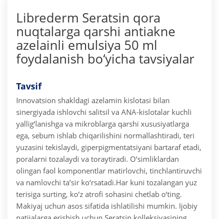
Librederm Seratsin qora
nuqtalarga qarshi antiakne
azelainli emulsiya 50 ml
foydalanish bo‘yicha tavsiyalar
Tavsif
Innovatsion shakldagi azelamin kislotasi bilan
sinergiyada ishlovchi salitsil va ANA-kislotalar kuchli
yallig‘lanishga va mikroblarga qarshi xususiyatlarga
ega, sebum ishlab chiqarilishini normallashtiradi, teri
yuzasini tekislaydi, giperpigmentatsiyani bartaraf etadi,
poralarni tozalaydi va toraytiradi. O‘simliklardan
olingan faol komponentlar matirlovchi, tinchlantiruvchi
va namlovchi ta’sir ko‘rsatadi.
Har kuni tozalangan yuz
terisiga surting, ko‘z atrofi sohasini chetlab o‘ting.
Makiyaj uchun asos sifatida ishlatilishi mumkin. Ijobiy
natijalarga erishish uchun Seratsin kolleksiyasining