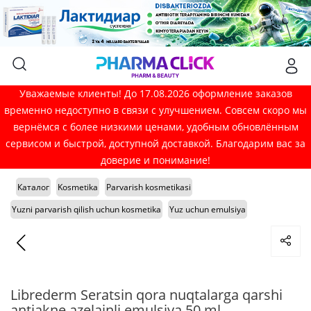
Уважаемые клиенты! До 17.08.2026 оформление заказов
временно недоступно в связи с улучшением. Совсем скоро мы
вернёмся с более низкими ценами, удобным обновлённым
сервисом и быстрой, доступной доставкой. Благодарим вас за
доверие и понимание!
Каталог
Kosmetika
Parvarish kosmetikasi
Yuzni parvarish qilish uchun kosmetika
Yuz uchun emulsiya
Librederm Seratsin qora nuqtalarga qarshi
antiakne azelainli emulsiya 50 ml