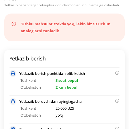
Yetkazib berish faqat retseptsiz dori-darmonlar uchun amalga oshiriladi
'Ushbu mahsulot stokda yo'q, lekin biz siz uchun
analoglarni tanladik
Yetkazib berish
Yetkazib berish punktidan olib ketish
Toshkent
3 soat bepul
O'zbekiston
2 kun bepul
Yetkazib beruvchidan uyingizgacha
Toshkent
25 000 UZS
O'zbekiston
yo'q