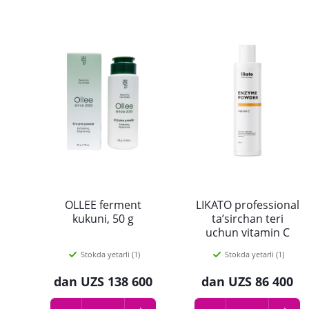
OLLEE ferment
LIKATO professional
kukuni, 50 g
ta’sirchan teri
uchun vitamin C
bilan enzim kukuni,
Stokda yetarli (1)
Stokda yetarli (1)
150 ml
dan
UZS 138 600
dan
UZS 86 400