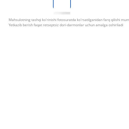
Mahsulotning tashqi ko'rinishi fotosuratda ko'rsatilganidan farq qilishi mu
Yetkazib berish faqat retseptsiz dori-darmonlar uchun amalga oshiriladi