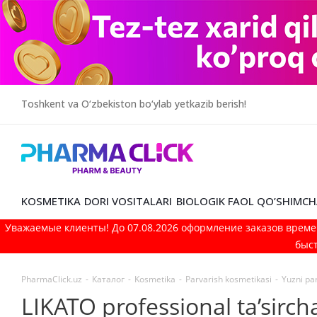
Toshkent va O‘zbekiston bo‘ylab yetkazib berish!
KOSMETIKA
DORI VOSITALARI
BIOLOGIK FAOL QO’SHIMCH
Уважаемые клиенты! До 07.08.2026 оформление заказов време
быст
PharmaClick.uz
-
Каталог
-
Kosmetika
-
Parvarish kosmetikasi
-
Yuzni pa
LIKATO professional ta’sirch