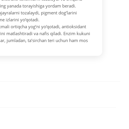
ning yanada torayishiga yordam beradi.
hujayralarni tozalaydi, pigment dog‘larini
ne izlarini yo‘qotadi.
mali ortiqcha yog‘ni yo‘qotadi, antioksidant
erini matlashtiradi va nafis qiladi. Enzim kukuni
ilar, jumladan, ta’sirchan teri uchun ham mos