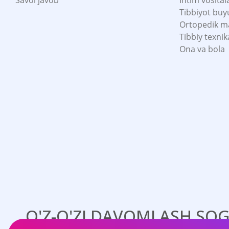
Savol javob
Intim vosital
Tibbiyot buy
Ortopedik m
Tibbiy texnik
Ona va bola
O'Z-O'ZI DAVOMLASH SOG