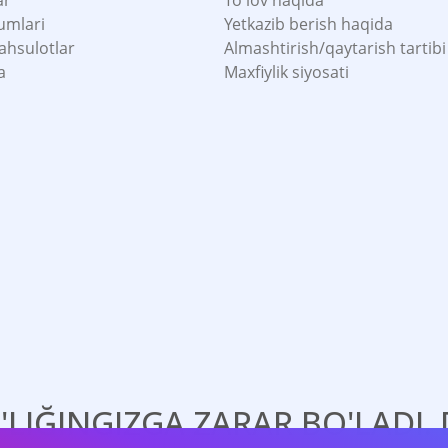
ar
To'lov haqida
umlari
Yetkazib berish haqida
ahsulotlar
Almashtirish/qaytarish tartibi
a
Maxfiylik siyosati
'LIĞINGIZGA ZARAR BO'LADI