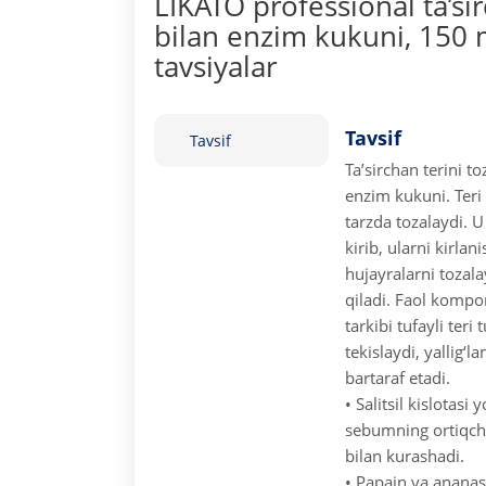
LIKATO professional ta’si
bilan enzim kukuni, 150 
tavsiyalar
Tavsif
Tavsif
Ta’sirchan terini t
enzim kukuni. Teri
tarzda tozalaydi. U
kirib, ularni kirla
hujayralarni tozala
qiladi.
Faol kompon
tarkibi tufayli teri
tekislaydi, yallig‘la
bartaraf etadi.
• Salitsil kislotasi 
sebumning ortiqcha 
bilan kurashadi.
• Papain va ananas 