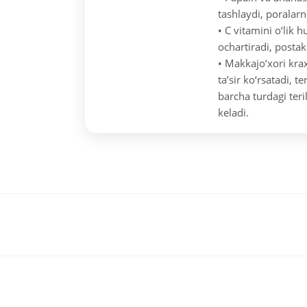
tashlaydi, poralar
• C vitamini o‘lik 
ochartiradi, postak
• Makkajo‘xori krax
ta’sir ko‘rsatadi, t
barcha turdagi ter
keladi.