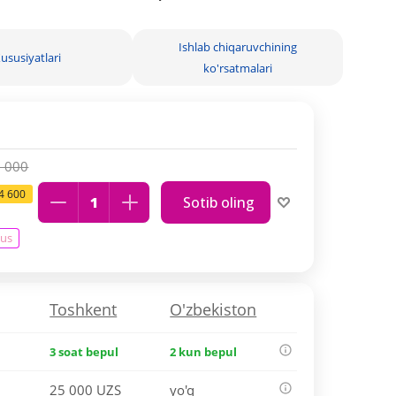
Ishlab chiqaruvchining
ususiyatlari
ko'rsatmalari
 000
4 600
Sotib oling
nus
Toshkent
O'zbekiston
3 soat bepul
2 kun bepul
25 000 UZS
yo'q