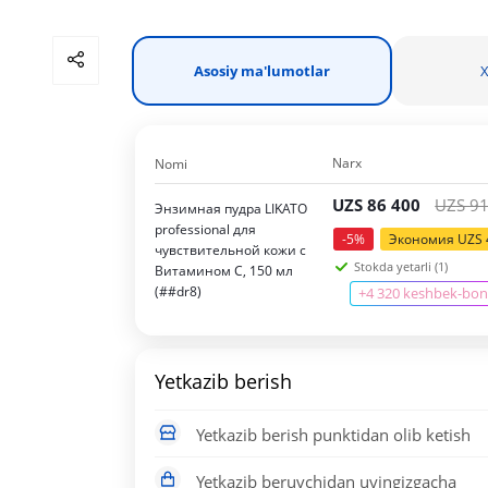
Asosiy ma'lumotlar
X
Narx
Nomi
UZS
86 400
UZS
91
Энзимная пудра LIKATO
professional для
-
5
%
Экономия
UZS
чувствительной кожи с
Stokda yetarli (1)
Витамином С, 150 мл
(##dr8)
+4 320 keshbek-bo
Yetkazib berish
Yetkazib berish punktidan olib ketish
Yetkazib beruvchidan uyingizgacha