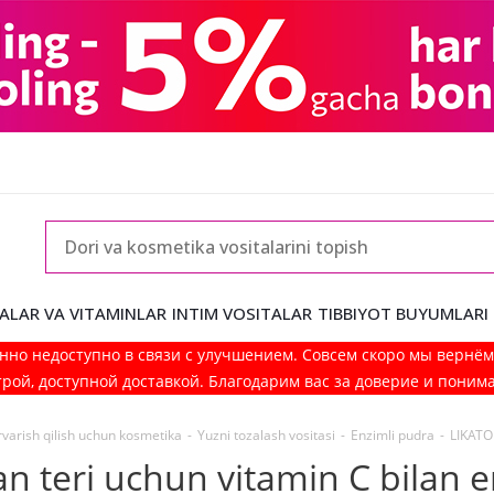
ALAR VA VITAMINLAR
INTIM VOSITALAR
TIBBIYOT BUYUMLARI
нно недоступно в связи с улучшением. Совсем скоро мы вернё
рой, доступной доставкой. Благодарим вас за доверие и поним
rvarish qilish uchun kosmetika
-
Yuzni tozalash vositasi
-
Enzimli pudra
-
LIKATO 
an teri uchun vitamin C bilan 