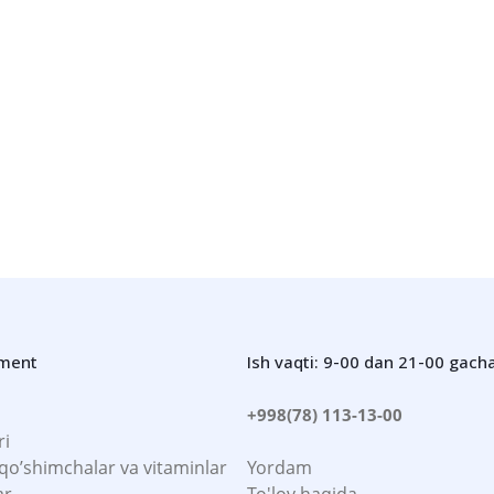
iment
Ish vaqti: 9-00 dan 21-00 gach
+998(78) 113-13-00
ri
 qo’shimchalar va vitaminlar
Yordam