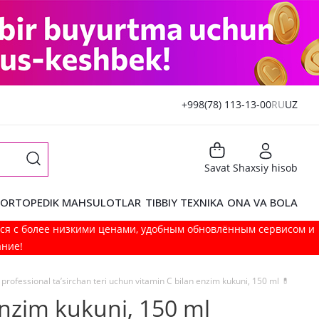
+998(78) 113-13-00
RU
UZ
Savat
Shaxsiy hisob
ORTOPEDIK MAHSULOTLAR
TIBBIY TEXNIKA
ONA VA BOLA
мся с более низкими ценами, удобным обновлённым сервисом и
ание!
professional ta’sirchan teri uchun vitamin C bilan enzim kukuni, 150 ml 💊
enzim kukuni, 150 ml