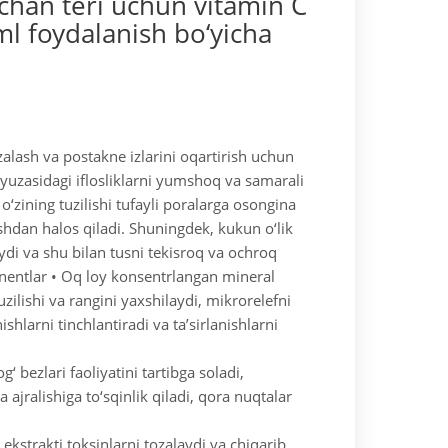
rchan teri uchun vitamin C
ml foydalanish bo‘yicha
ozalash va postakne izlarini oqartirish uchun
 yuzasidagi iflosliklarni yumshoq va samarali
 o‘zining tuzilishi tufayli poralarga osongina
nishdan halos qiladi. Shuningdek, kukun o‘lik
ydi va shu bilan tusni tekisroq va ochroq
entlar
• Oq loy konsentrlangan mineral
 tuzilishi va rangini yaxshilaydi, mikrorelefni
nishlarni tinchlantiradi va ta’sirlanishlarni
yog‘ bezlari faoliyatini tartibga soladi,
ajralishiga to‘sqinlik qiladi, qora nuqtalar
ekstrakti toksinlarni tozalaydi va chiqarib