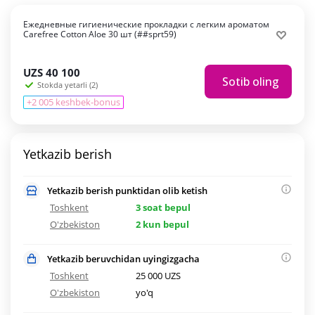
Ежедневные гигиенические прокладки с легким ароматом
Carefree Cotton Aloe 30 шт (##sprt59)
UZS
40 100
Sotib oling
Stokda yetarli (2)
+2 005 keshbek-bonus
Yetkazib berish
Yetkazib berish punktidan olib ketish
Toshkent
3 soat bepul
O'zbekiston
2 kun bepul
Yetkazib beruvchidan uyingizgacha
Toshkent
25 000 UZS
O'zbekiston
yo'q