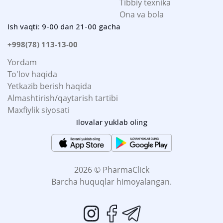
Tibbiy texnika
Ona va bola
Ish vaqti: 9-00 dan 21-00 gacha
+998(78) 113-13-00
Yordam
To'lov haqida
Yetkazib berish haqida
Almashtirish/qaytarish tartibi
Maxfiylik siyosati
Ilovalar yuklab oling
2026 © PharmaClick
Barcha huquqlar himoyalangan.