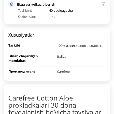
Ekspress yetkazib berish
Toshkent
40 daqiqagacha
O'zbekiston
1 kun
Xususiyatlari
Tarkibi
100% из вискозного волокна
Ishlab chiqarilgan
Italiya
mamlakat
Производитель
Carefree
Carefree Cotton Aloe
prokladkalari 30 dona
foydalanish bo‘yicha tavsiyalar