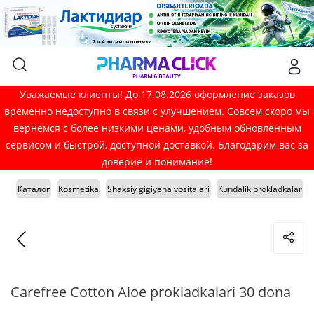
Уважаемые клиенты! До 17.08.2026 оформление заказов
временно недоступно в связи с улучшением. Совсем скоро мы
вернёмся с более низкими ценами, удобным обновлённым
сервисом и быстрой, доступной доставкой. Благодарим вас за
доверие и понимание!
Каталог
Kosmetika
Shaxsiy gigiyena vositalari
Kundalik prokladkalar
Carefree Cotton Aloe prokladkalari 30 dona