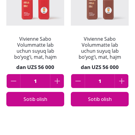
Vivienne Sabo
Vivienne Sabo
Volummatte lab
Volummatte lab
uchun suyuq lab
uchun suyuq lab
bo‘yog‘i, mat, hajm
bo‘yog‘i, mat, hajm
beruvchi, 08 qizil
beruvchi, rang 07
dan
UZS 56 000
dan
UZS 56 000
Sharob jigarrang
Sotib olish
Sotib olish