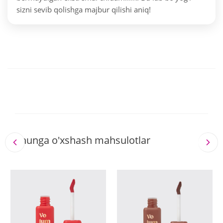
sizni sevib qolishga majbur qilishi aniq!
Shunga o'xshash mahsulotlar