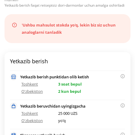
Yetkazib berish faqat retseptsiz dori-darmonlar uchun amalga oshiriladi
'Ushbu mahsulot stokda yo'q, lekin biz siz uchun
analoglarni tanladik
Yetkazib berish
Yetkazib berish punktidan olib ketish
Toshkent
3 soat bepul
O'zbekiston
2 kun bepul
Yetkazib beruvchidan uyingizgacha
Toshkent
25 000 UZS
O'zbekiston
yo'q