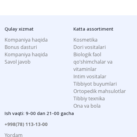
Qulay xizmat
Katta assortiment
Kompaniya haqida
Kosmetika
Bonus dasturi
Dori vositalari
Kompaniya haqida
Biologik faol
Savol javob
qo’shimchalar va
vitaminlar
Intim vositalar
Tibbiyot buyumlari
Ortopedik mahsulotlar
Tibbiy texnika
Ona va bola
Ish vaqti: 9-00 dan 21-00 gacha
+998(78) 113-13-00
Yordam