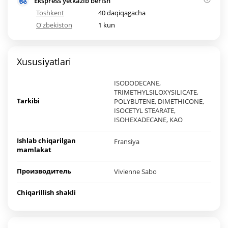
Ekspress yetkazib berish
Toshkent
40 daqiqagacha
O'zbekiston
1 kun
Xususiyatlari
ISODODECANE,
TRIMETHYLSILOXYSILICATE,
Tarkibi
POLYBUTENE, DIMETHICONE,
ISOCETYL STEARATE,
ISOHEXADECANE, KAO
Ishlab chiqarilgan
Fransiya
mamlakat
Производитель
Vivienne Sabo
Chiqarillish shakli