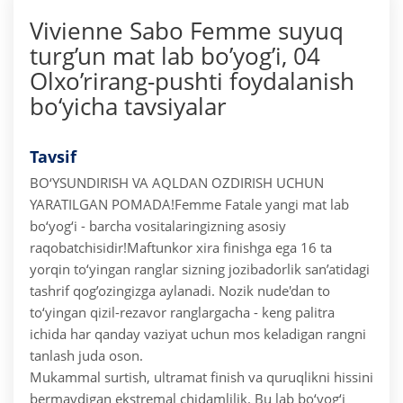
Vivienne Sabo Femme suyuq
turg’un mat lab bo’yog’i, 04
Olxo’rirang-pushti foydalanish
bo‘yicha tavsiyalar
Tavsif
BO‘YSUNDIRISH VA AQLDAN OZDIRISH UCHUN
YARATILGAN POMADA!
Femme Fatale yangi mat lab
bo‘yog‘i - barcha vositalaringizning asosiy
raqobatchisidir!
Maftunkor xira finishga ega 16 ta
yorqin to‘yingan ranglar sizning jozibadorlik san’atidagi
tashrif qog’ozingizga aylanadi. Nozik nude'dan to
to‘yingan qizil-rezavor ranglargacha - keng palitra
ichida har qanday vaziyat uchun mos keladigan rangni
tanlash juda oson.
Mukammal surtish, ultramat finish va quruqlikni hissini
bermaydigan ekstremal chidamlilik. Bu lab bo‘yog‘i