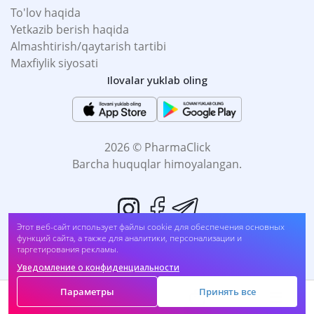
To'lov haqida
Yetkazib berish haqida
Almashtirish/qaytarish tartibi
Maxfiylik siyosati
Ilovalar yuklab oling
2026 © PharmaClick
Barcha huquqlar himoyalangan.
Этот веб-сайт использует файлы cookie для обеспечения основных
функций сайта, а также для аналитики, персонализации и
таргетирования рекламы.
Уведомление о конфиденциальности
Biz to'lovni qabul qilamiz:
Параметры
Принять все
Savat
Main
Catalog
Menu