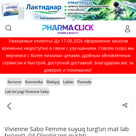
Уважаемые клиенты! До 17.08.2026 оформление заказов
временно недоступно в связи с улучшением. Совсем скоро мы
вернёмся с более низкими ценами, удобным обновлённым
сервисом и быстрой, доступной доставкой. Благодарим вас за
доверие и понимание!
Каталог
Kosmetika
Makiyaj
Lablar
Pomada
Lab bo'yogi Vivienne Sabo
Vivienne Sabo Femme suyuq turg’un mat lab
bo’yog’i, 04 Olxo’rirang-pushti