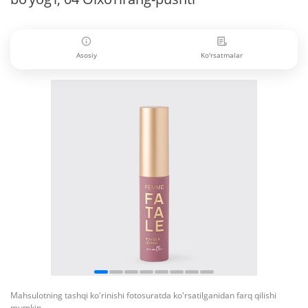
Asosiy
Ko'rsatmalar
Mahsulotning tashqi ko'rinishi fotosuratda ko'rsatilganidan farq qilishi
mumkin