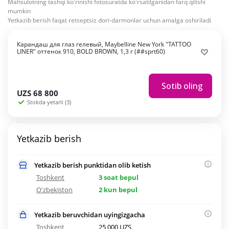
Mahsulotning tashqi ko'rinishi fotosuratda ko'rsatilganidan farq qilishi
mumkin
Yetkazib berish faqat retseptsiz dori-darmonlar uchun amalga oshiriladi
Карандаш для глаз гелевый, Maybelline New York "TATTOO
LINER" оттенок 910, BOLD BROWN, 1,3 г (##sprt60)
Sotib oling
UZS
68 800
Stokda yetarli (3)
Yetkazib berish
Yetkazib berish punktidan olib ketish
Toshkent
3 soat bepul
O'zbekiston
2 kun bepul
Yetkazib beruvchidan uyingizgacha
Toshkent
25 000 UZS