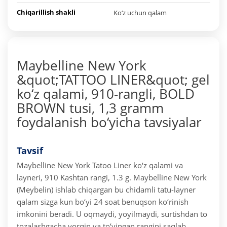
Chiqarillish shakli
Ko‘z uchun qalam
Maybelline New York
&quot;TATTOO LINER&quot; gel
ko‘z qalami, 910-rangli, BOLD
BROWN tusi, 1,3 gramm
foydalanish bo‘yicha tavsiyalar
Tavsif
Maybelline New York Tatoo Liner ko‘z qalami va
layneri, 910 Kashtan rangi, 1.3 g. Maybelline New York
(Meybelin) ishlab chiqargan bu chidamli tatu-layner
qalam sizga kun bo‘yi 24 soat benuqson ko‘rinish
imkonini beradi. U oqmaydi, yoyilmaydi, surtishdan to
tozalashgacha yorqin va to‘yingan rangini saqlab