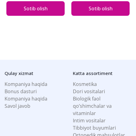
Sotib olish
Sotib olish
Qulay xizmat
Katta assortiment
Kompaniya haqida
Kosmetika
Bonus dasturi
Dori vositalari
Kompaniya haqida
Biologik faol
Savol javob
qo’shimchalar va
vitaminlar
Intim vositalar
Tibbiyot buyumlari
Ortopedik mahsulotlar