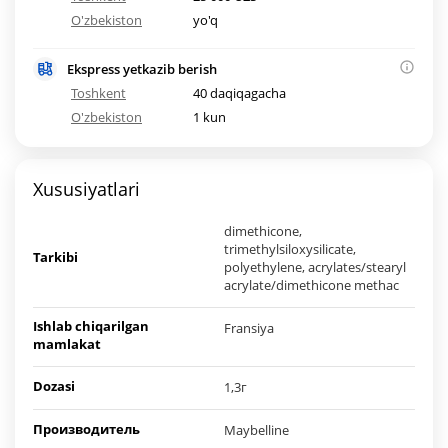
O'zbekiston
yo'q
Ekspress yetkazib berish
Toshkent
40 daqiqagacha
O'zbekiston
1 kun
Xususiyatlari
dimethicone,
trimethylsiloxysilicate,
Tarkibi
polyethylene, acrylates/stearyl
acrylate/dimethicone methac
Ishlab chiqarilgan
Fransiya
mamlakat
Dozasi
1,3г
Производитель
Maybelline