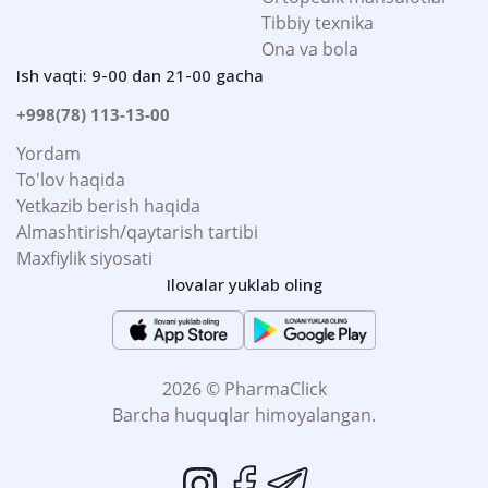
Tibbiy texnika
Ona va bola
Ish vaqti: 9-00 dan 21-00 gacha
+998(78) 113-13-00
Yordam
To'lov haqida
Yetkazib berish haqida
Almashtirish/qaytarish tartibi
Maxfiylik siyosati
Ilovalar yuklab oling
2026 © PharmaClick
Barcha huquqlar himoyalangan.