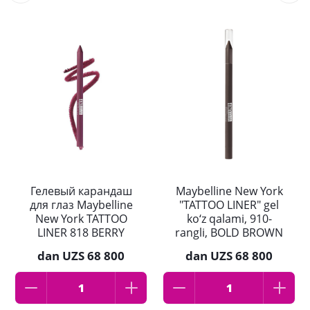
Гелевый карандаш
Maybelline New York
для глаз Maybelline
"TATTOO LINER" gel
New York TATTOO
ko‘z qalami, 910-
LINER 818 BERRY
rangli, BOLD BROWN
BLISS
tusi, 1,3 gramm
dan
UZS 68 800
dan
UZS 68 800