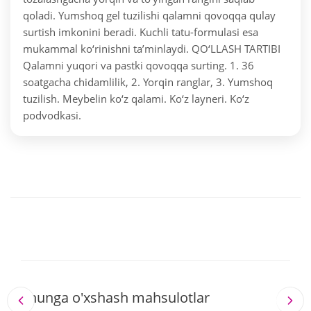
qoladi. Yumshoq gel tuzilishi qalamni qovoqqa qulay
surtish imkonini beradi. Kuchli tatu-formulasi esa
mukammal ko‘rinishni ta’minlaydi. QO‘LLASH TARTIBI
Qalamni yuqori va pastki qovoqqa surting. 1. 36
soatgacha chidamlilik, 2. Yorqin ranglar, 3. Yumshoq
tuzilish. Meybelin ko‘z qalami. Ko‘z layneri. Ko‘z
podvodkasi.
Shunga o'xshash mahsulotlar