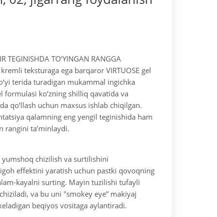
IR TEGINISHDA TO‘YINGAN RANGGA
remli teksturaga ega barqaror VIRTUOSE gel
o‘yi terida turadigan mukammal ingichka
el formulasi ko‘zning shilliq qavatida va
rda qo‘llash uchun maxsus ishlab chiqilgan.
tatsiya qalamning eng yengil teginishida ham
n rangini ta’minlaydi.
yumshoq chizilish va surtilishini
nigoh effektini yaratish uchun pastki qovoqning
lam-kayalni surting. Mayin tuzilishi tufayli
chiziladi, va bu uni "smokey eye” makiyaj
keladigan beqiyos vositaga aylantiradi.