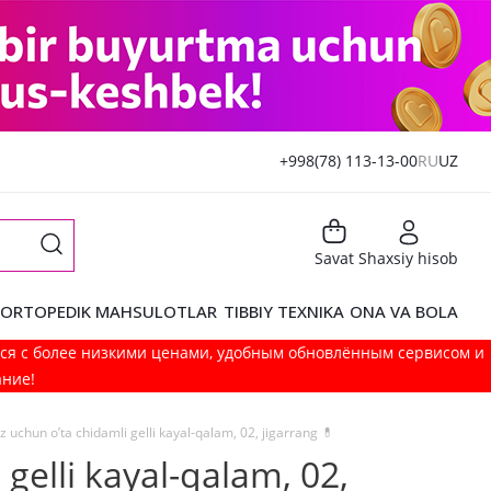
+998(78) 113-13-00
RU
UZ
Savat
Shaxsiy hisob
ORTOPEDIK MAHSULOTLAR
TIBBIY TEXNIKA
ONA VA BOLA
мся с более низкими ценами, удобным обновлённым сервисом и
ание!
z uchun o’ta chidamli gelli kayal-qalam, 02, jigarrang 💊
 gelli kayal-qalam, 02,