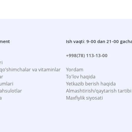
iment
Ish vaqti: 9-00 dan 21-00 gach
+998(78) 113-13-00
ri
 qo’shimchalar va vitaminlar
Yordam
ar
To'lov haqida
umlari
Yetkazib berish haqida
ahsulotlar
Almashtirish/qaytarish tartibi
a
Maxfiylik siyosati