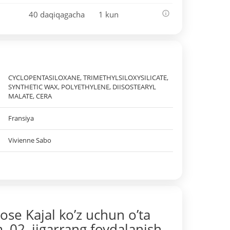
40 daqiqagacha
1 kun
CYCLOPENTASILOXANE, TRIMETHYLSILOXYSILICATE,
SYNTHETIC WAX, POLYETHYLENE, DIISOSTEARYL
MALATE, CERA
Fransiya
Vivienne Sabo
ose Kajal ko’z uchun o’ta
, 02, jigarrang foydalanish