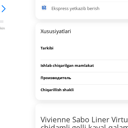
Ekspress yetkazib berish
mkin
Xususiyatlari
Tarkibi
Ishlab chiqarilgan mamlakat
Производитель
Chiqarillish shakli
Vivienne Sabo Liner Virtu
chidamli gelli kayal-qalam