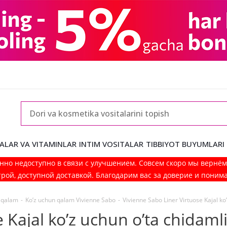
ALAR VA VITAMINLAR
INTIM VOSITALAR
TIBBIYOT BUYUMLARI
нно недоступно в связи с улучшением. Совсем скоро мы вернё
рой, доступной доставкой. Благодарим вас за доверие и поним
n qalam
-
Ko’z uchun qalam Vivienne Sabo
-
Vivienne Sabo Liner Virtuose Kajal ko’
 Kajal ko’z uchun o’ta chidamli