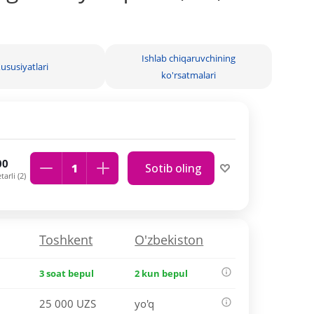
Ishlab chiqaruvchining
ususiyatlari
ko'rsatmalari
00
Sotib oling
arli (2)
Toshkent
O'zbekiston
3 soat bepul
2 kun bepul
25 000 UZS
yo'q