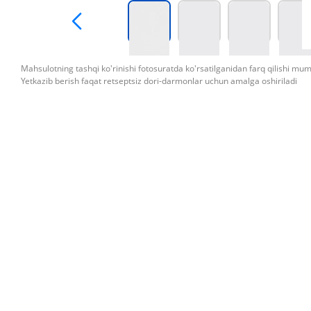
Mahsulotning tashqi ko'rinishi fotosuratda ko'rsatilganidan farq qilishi mu
Yetkazib berish faqat retseptsiz dori-darmonlar uchun amalga oshiriladi