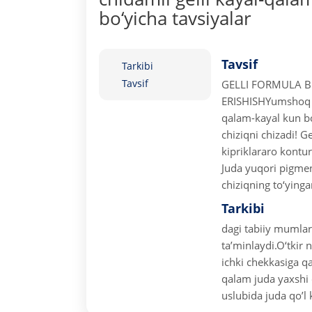
bo‘yicha tavsiyalar
Tavsif
Tarkibi
Tavsif
GELLI FORMULA B
ERISHISH
Yumshoq k
qalam-kayal kun b
chiziqni chizadi! G
kipriklararo kontu
Juda yuqori pigmen
chiziqning to‘yinga
Tarkibi
dagi tabiiy mumlar 
ta’minlaydi.
O‘tkir 
ichki chekkasiga qa
qalam juda yaxshi 
uslubida juda qo’l 