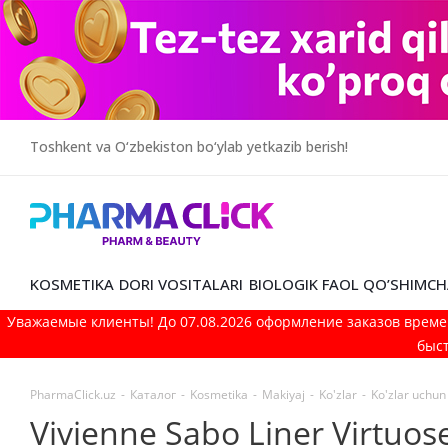
Toshkent va O‘zbekiston bo‘ylab yetkazib berish!
KOSMETIKA
DORI VOSITALARI
BIOLOGIK FAOL QO’SHIMCH
Уважаемые клиенты! До 07.08.2026 оформление заказов време
быст
PharmaClick.uz
-
Каталог
-
Kosmetika
-
Makiyaj
-
Ko'zlar
-
Ko'zlar uchu
Vivienne Sabo Liner Virtuose