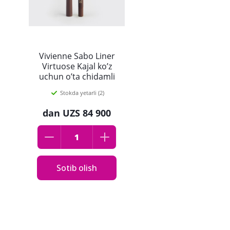
Vivienne Sabo Liner
Virtuose Kajal ko’z
uchun o’ta chidamli
gelli kayal-qalam, 02,
Stokda yetarli (2)
jigarrang
dan
UZS 84 900
Sotib olish