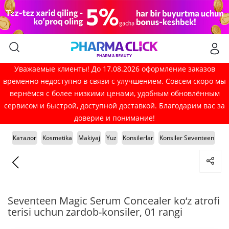
Уважаемые клиенты! До 17.08.2026 оформление заказов
временно недоступно в связи с улучшением. Совсем скоро мы
вернёмся с более низкими ценами, удобным обновлённым
сервисом и быстрой, доступной доставкой. Благодарим вас за
доверие и понимание!
Каталог
Kosmetika
Makiyaj
Yuz
Konsilerlar
Konsiler Seventeen
Seventeen Magic Serum Concealer ko‘z atrofi
terisi uchun zardob-konsiler, 01 rangi