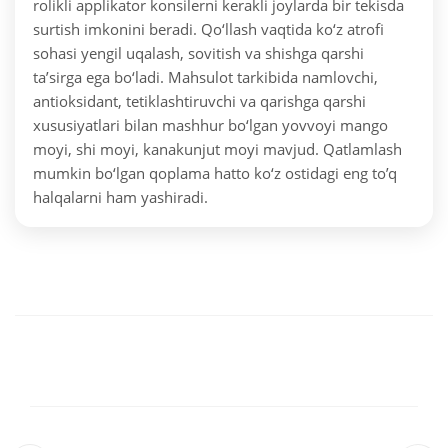
rolikli applikator konsilerni kerakli joylarda bir tekisda
surtish imkonini beradi. Qo‘llash vaqtida ko‘z atrofi
sohasi yengil uqalash, sovitish va shishga qarshi
ta’sirga ega bo‘ladi. Mahsulot tarkibida namlovchi,
antioksidant, tetiklashtiruvchi va qarishga qarshi
xususiyatlari bilan mashhur bo‘lgan yovvoyi mango
moyi, shi moyi, kanakunjut moyi mavjud. Qatlamlash
mumkin bo‘lgan qoplama hatto ko‘z ostidagi eng to’q
halqalarni ham yashiradi.