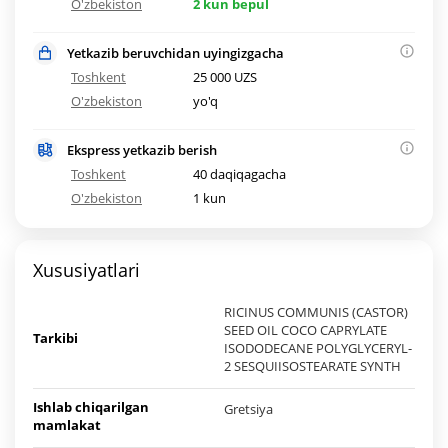
O'zbekiston
2 kun bepul
Yetkazib beruvchidan uyingizgacha
Toshkent
25 000 UZS
O'zbekiston
yo'q
Ekspress yetkazib berish
Toshkent
40 daqiqagacha
O'zbekiston
1 kun
Xususiyatlari
RICINUS COMMUNIS (CASTOR)
SEED OIL COCO CAPRYLATE
Tarkibi
ISODODECANE POLYGLYCERYL-
2 SESQUIISOSTEARATE SYNTH
Ishlab chiqarilgan
Gretsiya
mamlakat