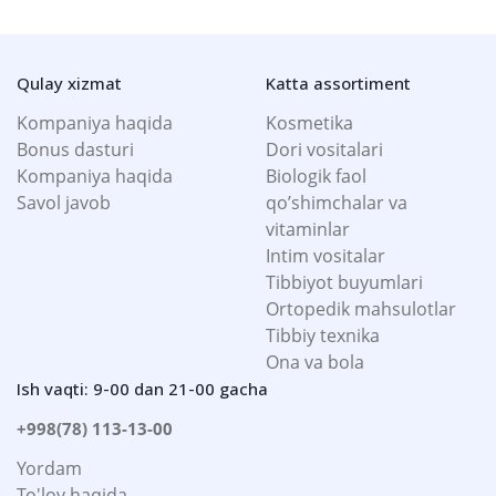
Qulay xizmat
Katta assortiment
Kompaniya haqida
Kosmetika
Bonus dasturi
Dori vositalari
Kompaniya haqida
Biologik faol
Savol javob
qo’shimchalar va
vitaminlar
Intim vositalar
Tibbiyot buyumlari
Ortopedik mahsulotlar
Tibbiy texnika
Ona va bola
Ish vaqti: 9-00 dan 21-00 gacha
+998(78) 113-13-00
Yordam
To'lov haqida