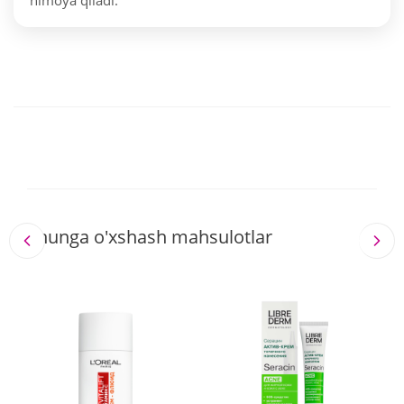
himoya qiladi.
Shunga o'xshash mahsulotlar