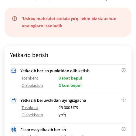
'Ushbu mahsulot stokda yo'q, lekin biz siz uchun
analoglarni tanladik
Yetkazib berish
Yetkazib berish punktidan olib ketish
Toshkent
3 soat bepul
O'zbekiston
2 kun bepul
Yetkazib beruvchidan uyingizgacha
Toshkent
25 000 UZS
O'zbekiston
yo'q
Ekspress yetkazib berish