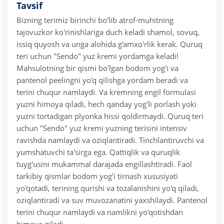
Tavsif
Bizning terimiz birinchi bo'lib atrof-muhitning
tajovuzkor ko'rinishlariga duch keladi shamol, sovuq,
issiq quyosh va unga alohida g'amxo'rlik kerak. Quruq
teri uchun "Sendo" yuz kremi yordamga keladi!
Mahsulotning bir qismi bo'lgan bodom yog'i va
pantenol peelingni yo'q qilishga yordam beradi va
terini chuqur namlaydi. Va kremning engil formulasi
yuzni himoya qiladi, hech qanday yog'li porlash yoki
yuzni tortadigan plyonka hissi qoldirmaydi. Quruq teri
uchun "Sendo" yuz kremi yuzning terisini intensiv
ravishda namlaydi va oziqlantiradi. Tinchlantiruvchi va
yumshatuvchi ta'sirga ega. Qattiqlik va quruqlik
tuyg'usini mukammal darajada engillashtiradi. Faol
tarkibiy qismlar bodom yog'i tirnash xususiyati
yo'qotadi, terining qurishi va tozalanishini yo'q qiladi,
oziqlantiradi va suv muvozanatini yaxshilaydi. Pantenol
terini chuqur namlaydi va namlikni yo'qotishdan