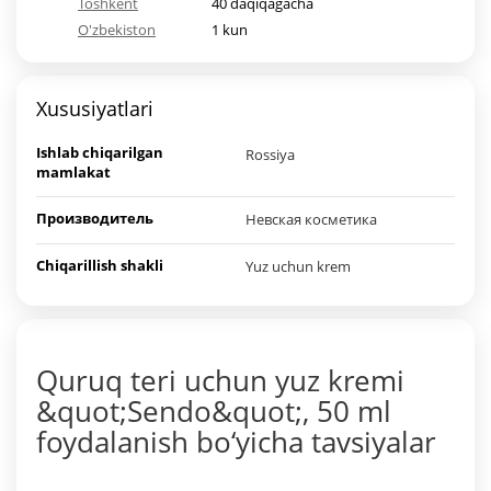
Toshkent
40 daqiqagacha
O'zbekiston
1 kun
Xususiyatlari
Ishlab chiqarilgan
Rossiya
mamlakat
Производитель
Невская косметика
Chiqarillish shakli
Yuz uchun krem
Quruq teri uchun yuz kremi
&quot;Sendo&quot;, 50 ml
foydalanish bo‘yicha tavsiyalar