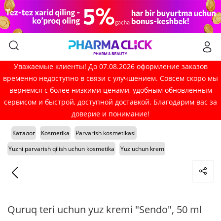
Уважаемые клиенты! До 07.08.2026 оформление заказов
временно недоступно в связи с улучшением. Совсем скоро мы
вернёмся с более низкими ценами, удобным обновлённым
сервисом и быстрой, доступной доставкой. Благодарим вас за
доверие и понимание!
Каталог
Kosmetika
Parvarish kosmetikasi
Yuzni parvarish qilish uchun kosmetika
Yuz uchun krem
Quruq teri uchun yuz kremi "Sendo", 50 ml