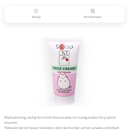
Asosiy
Ko'rsatmalar
Mahsulotning tashqi ko'rinishi fotosuratda ko'rsatilganidan farq qilishi
mumkin
Yetkazib berish faqat retseptsiz dori-darmonlar uchun amalga oshiriladi