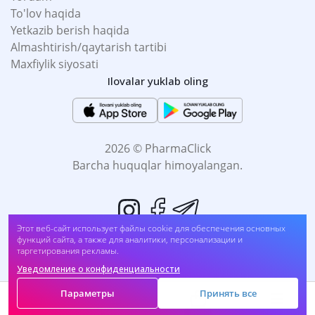
To'lov haqida
Yetkazib berish haqida
Almashtirish/qaytarish tartibi
Maxfiylik siyosati
Ilovalar yuklab oling
2026 © PharmaClick
Barcha huquqlar himoyalangan.
Этот веб-сайт использует файлы cookie для обеспечения основных
функций сайта, а также для аналитики, персонализации и
таргетирования рекламы.
Уведомление о конфиденциальности
Biz to'lovni qabul qilamiz:
Параметры
Принять все