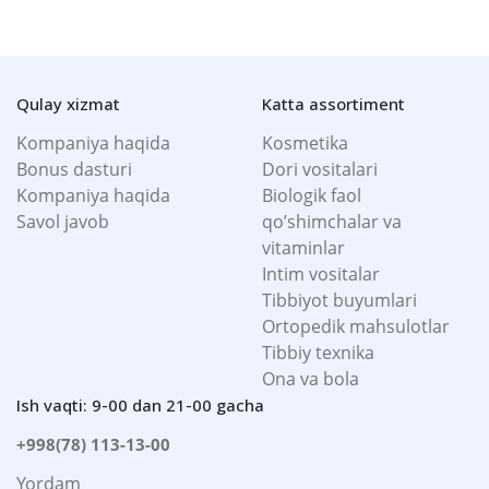
Qulay xizmat
Katta assortiment
Kompaniya haqida
Kosmetika
Bonus dasturi
Dori vositalari
Kompaniya haqida
Biologik faol
Savol javob
qo’shimchalar va
vitaminlar
Intim vositalar
Tibbiyot buyumlari
Ortopedik mahsulotlar
Tibbiy texnika
Ona va bola
Ish vaqti: 9-00 dan 21-00 gacha
+998(78) 113-13-00
Yordam