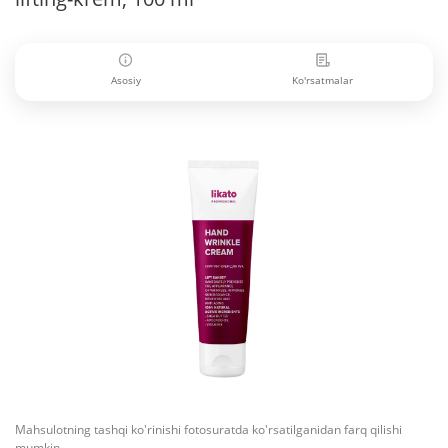
Asosiy
Ko'rsatmalar
Mahsulotning tashqi ko'rinishi fotosuratda ko'rsatilganidan farq qilishi
mumkin