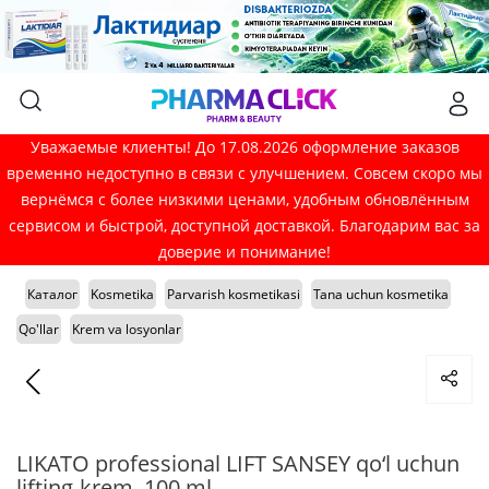
Уважаемые клиенты! До 17.08.2026 оформление заказов
временно недоступно в связи с улучшением. Совсем скоро мы
вернёмся с более низкими ценами, удобным обновлённым
сервисом и быстрой, доступной доставкой. Благодарим вас за
доверие и понимание!
Каталог
Kosmetika
Parvarish kosmetikasi
Tana uchun kosmetika
Qo'llar
Krem va losyonlar
LIKATO professional LIFT SANSEY qo‘l uchun
lifting-krem, 100 ml