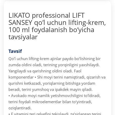
LIKATO professional LIFT
SANSEY qo‘l uchun lifting-krem,
100 ml foydalanish bo‘yicha
tavsiyalar
Tavsif
Qo‘l uchun lifting-krem ajinlar paydo bo‘lishining bir
zumda oldini oladi, terining yorqinligini yaxshilaydi.
Yangilaydi va qarishning oldini oladi.
Faol
komponentlar
• Shi moyi terini namiqtiradi, qizarish va
qurishni ketkazadi, yoriqlarning bitishiga yordam
beradi, terini yumshoq va ipakdek mayin qiladi.
• Avokado moyi namlik yetishmovchiligini to‘ldiradi,
terini foydali mikroelementlar bilan to‘yintiradi,
oziqlantiradi.
• E vitamini teri relyefini tekislaydi, ta’sirlangan terini