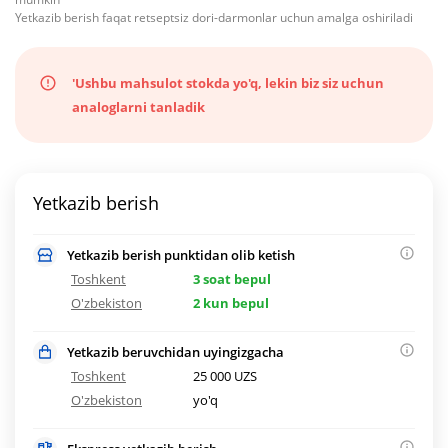
Yetkazib berish faqat retseptsiz dori-darmonlar uchun amalga oshiriladi
'Ushbu mahsulot stokda yo'q, lekin biz siz uchun
analoglarni tanladik
Yetkazib berish
Yetkazib berish punktidan olib ketish
Toshkent
3 soat bepul
O'zbekiston
2 kun bepul
Yetkazib beruvchidan uyingizgacha
Toshkent
25 000 UZS
O'zbekiston
yo'q