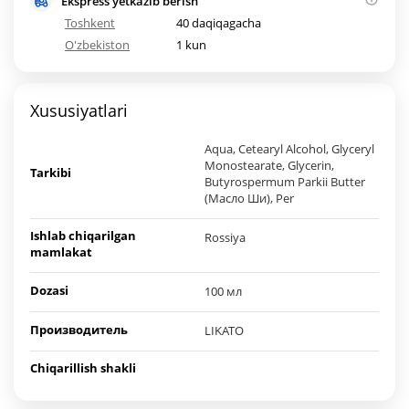
Ekspress yetkazib berish
Toshkent
40 daqiqagacha
O'zbekiston
1 kun
Xususiyatlari
Аqua, Cetearyl Alcohol, Glyceryl
Monostearate, Glycerin,
Tarkibi
Butyrospermum Parkii Butter
(Масло Ши), Per
Ishlab chiqarilgan
Rossiya
mamlakat
Dozasi
100 мл
Производитель
LIKATO
Chiqarillish shakli