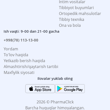
Intim vositalar
Tibbiyot buyumlari
Ortopedik mahsulotlar
Tibbiy texnika
Ona va bola
Ish vaqti: 9-00 dan 21-00 gacha
+998(78) 113-13-00
Yordam
To'lov haqida
Yetkazib berish haqida
Almashtirish/qaytarish tartibi
Maxfiylik siyosati
Ilovalar yuklab oling
2026 © PharmaClick
Barcha huquqlar himoyalangan.