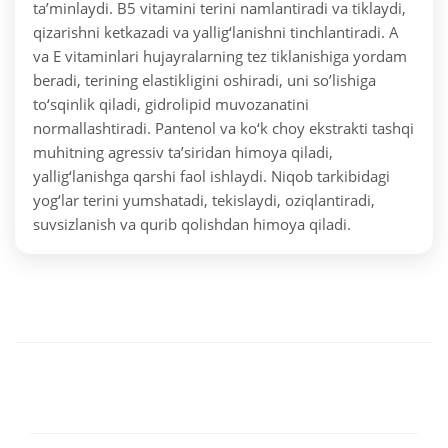
ta’minlaydi. B5 vitamini terini namlantiradi va tiklaydi,
qizarishni ketkazadi va yallig‘lanishni tinchlantiradi. A
va E vitaminlari hujayralarning tez tiklanishiga yordam
beradi, terining elastikligini oshiradi, uni so’lishiga
to‘sqinlik qiladi, gidrolipid muvozanatini
normallashtiradi. Pantenol va ko‘k choy ekstrakti tashqi
muhitning agressiv ta’siridan himoya qiladi,
yallig‘lanishga qarshi faol ishlaydi. Niqob tarkibidagi
yog‘lar terini yumshatadi, tekislaydi, oziqlantiradi,
suvsizlanish va qurib qolishdan himoya qiladi.