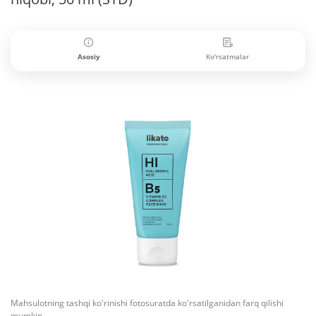
Asosiy
Ko'rsatmalar
Mahsulotning tashqi ko'rinishi fotosuratda ko'rsatilganidan farq qilishi
mumkin