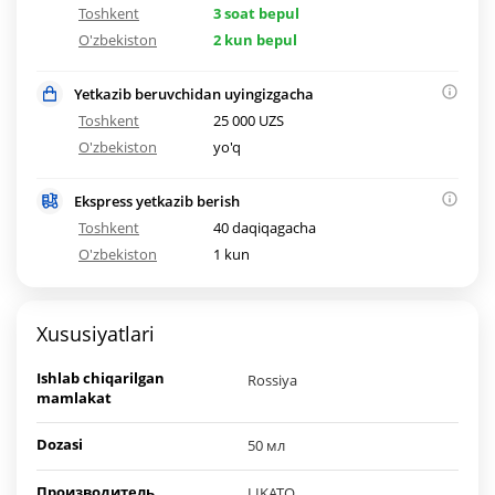
Toshkent
3 soat bepul
O'zbekiston
2 kun bepul
Yetkazib beruvchidan uyingizgacha
Toshkent
25 000 UZS
O'zbekiston
yo'q
Ekspress yetkazib berish
Toshkent
40 daqiqagacha
O'zbekiston
1 kun
Xususiyatlari
Ishlab chiqarilgan
Rossiya
mamlakat
Dozasi
50 мл
Производитель
LIKATO