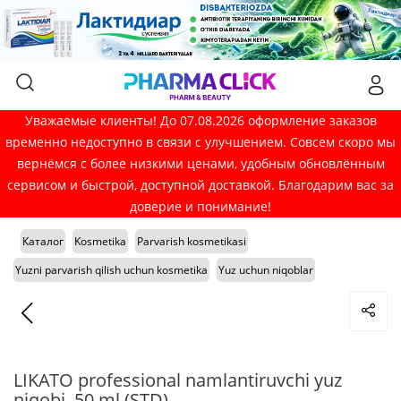
Уважаемые клиенты! До 07.08.2026 оформление заказов
временно недоступно в связи с улучшением. Совсем скоро мы
вернёмся с более низкими ценами, удобным обновлённым
сервисом и быстрой, доступной доставкой. Благодарим вас за
доверие и понимание!
Каталог
Kosmetika
Parvarish kosmetikasi
Yuzni parvarish qilish uchun kosmetika
Yuz uchun niqoblar
LIKATO professional namlantiruvchi yuz
niqobi, 50 ml (STD)