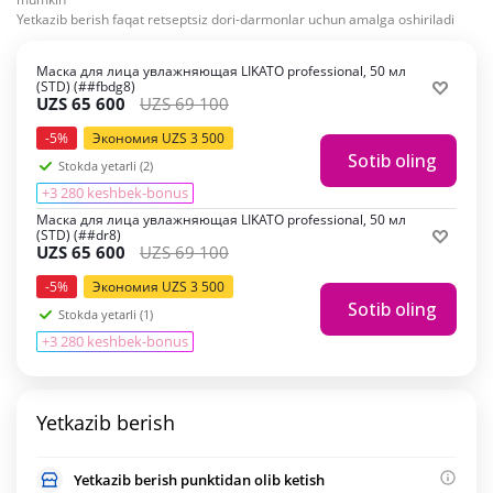
Yetkazib berish faqat retseptsiz dori-darmonlar uchun amalga oshiriladi
Маска для лица увлажняющая LIKATO professional, 50 мл
(STD) (##fbdg8)
UZS
65 600
UZS
69 100
-
5
%
Экономия
UZS
3 500
Sotib oling
Stokda yetarli (2)
+3 280 keshbek-bonus
Маска для лица увлажняющая LIKATO professional, 50 мл
(STD) (##dr8)
UZS
65 600
UZS
69 100
-
5
%
Экономия
UZS
3 500
Sotib oling
Stokda yetarli (1)
+3 280 keshbek-bonus
Yetkazib berish
Yetkazib berish punktidan olib ketish