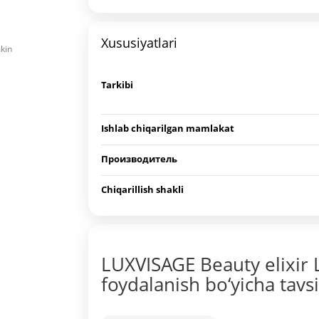
Xususiyatlari
mkin
Tarkibi
Ishlab chiqarilgan mamlakat
Производитель
Chiqarillish shakli
LUXVISAGE Beauty elixir 
foydalanish bo‘yicha tavs