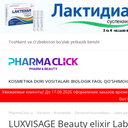
Toshkent va O‘zbekiston bo‘ylab yetkazib berish!
KOSMETIKA
DORI VOSITALARI
BIOLOGIK FAOL QO’SHIMCH
Уважаемые клиенты! До 17.08.2026 оформление заказов време
быст
PharmaClick.uz
-
Каталог
-
Kosmetika
-
Parvarish kosmetikasi
-
Labni pa
LUXVISAGE Beauty elixir Lab