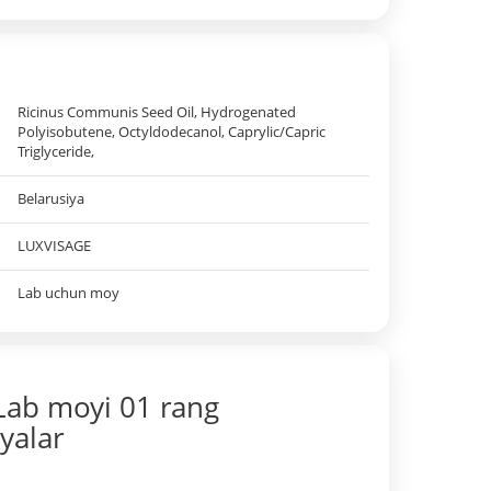
Ricinus Communis Seed Oil, Hydrogenated
Polyisobutene, Octyldodecanol, Caprylic/Capric
Triglyceride,
Belarusiya
LUXVISAGE
Lab uchun moy
Lab moyi 01 rang
iyalar