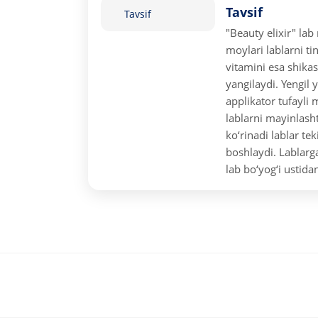
Tavsif
Tavsif
"Beauty elixir" la
moylari lablarni ti
vitamini esa shikas
yangilaydi. Yengil
applikator tufayli 
lablarni mayinlasht
ko‘rinadi lablar te
boshlaydi. Lablarg
lab bo‘yog‘i ustid