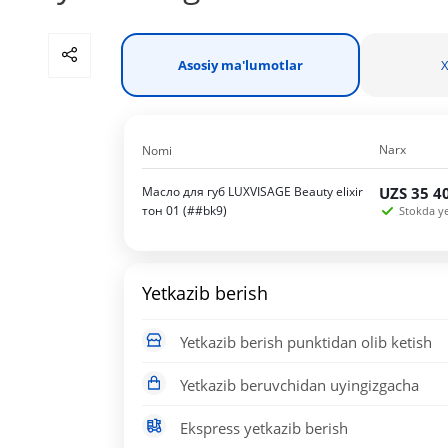
Asosiy ma'lumotlar
X
Narx
Nomi
Масло для губ LUXVISAGE Beauty elixir
UZS
35 4
тон 01 (##bk9)
Stokda yet
Yetkazib berish
Yetkazib berish punktidan olib ketish
Yetkazib beruvchidan uyingizgacha
Ekspress yetkazib berish