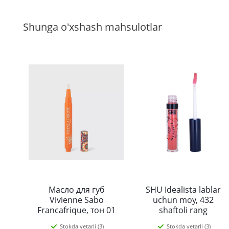
Shunga o'xshash mahsulotlar
Масло для губ
SHU Idealista lablar
Vivienne Sabo
uchun moy, 432
Francafrique, тон 01
shaftoli rang
Stokda yetarli (3)
Stokda yetarli (3)