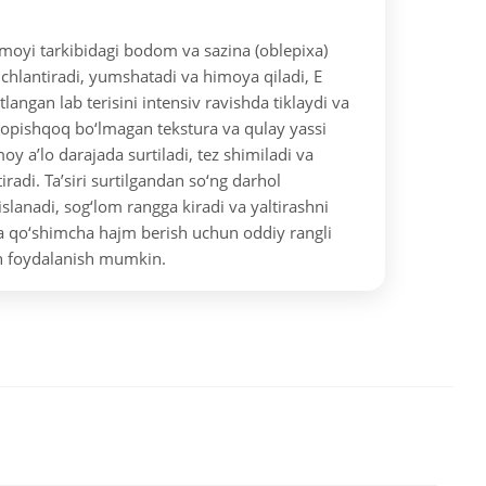
b moyi tarkibidagi bodom va sazina (oblepixa)
nchlantiradi, yumshatadi va himoya qiladi, E
tlangan lab terisini intensiv ravishda tiklaydi va
 yopishqoq bo‘lmagan tekstura va qulay yassi
moy a’lo darajada surtiladi, tez shimiladi va
iradi. Ta’siri surtilgandan so‘ng darhol
kislanadi, sog‘lom rangga kiradi va yaltirashni
a qo‘shimcha hajm berish uchun oddiy rangli
an foydalanish mumkin.