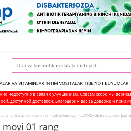
ALAR VA VITAMINLAR
INTIM VOSITALAR
TIBBIYOT BUYUMLARI
нно недоступно в связи с улучшением. Совсем скоро мы вернё
рой, доступной доставкой. Благодарим вас за доверие и поним
rvarish qilish uchun kosmetika
-
Lab uchun yog'
-
LUXVISAGE Beauty elixir Lab m
 moyi 01 rang