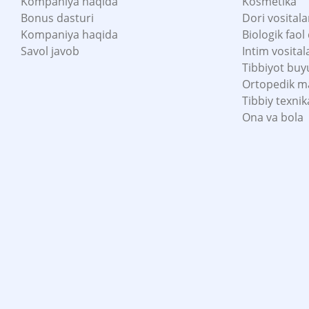
Kompaniya haqida
Kosmetika
Bonus dasturi
Dori vositala
Kompaniya haqida
Biologik faol
Savol javob
Intim vosital
Tibbiyot buy
Ortopedik m
Tibbiy texnik
Ona va bola