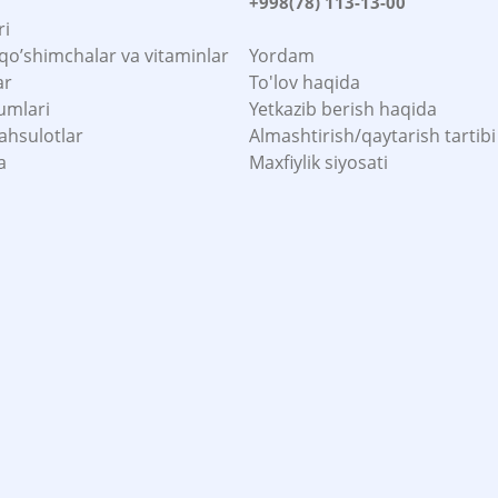
+998(78) 113-13-00
ri
 qo’shimchalar va vitaminlar
Yordam
ar
To'lov haqida
umlari
Yetkazib berish haqida
ahsulotlar
Almashtirish/qaytarish tartibi
a
Maxfiylik siyosati