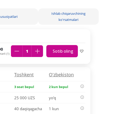
Ishlab chiqaruvchining
ususiyatlari
ko'rsatmalari
00
Sotib oling
arli (1)
Toshkent
O'zbekiston
3 soat bepul
2 kun bepul
25 000 UZS
yo'q
40 daqiqagacha
1 kun