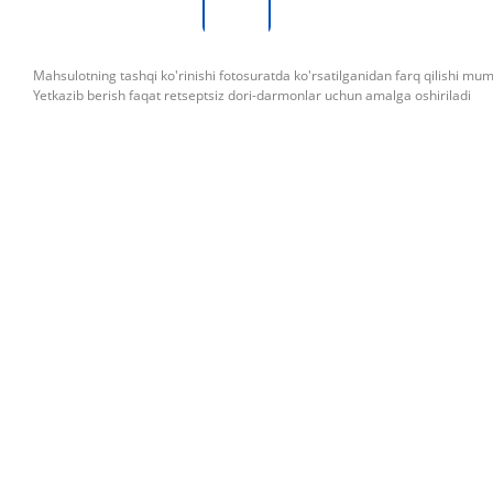
Mahsulotning tashqi ko'rinishi fotosuratda ko'rsatilganidan farq qilishi mu
Yetkazib berish faqat retseptsiz dori-darmonlar uchun amalga oshiriladi