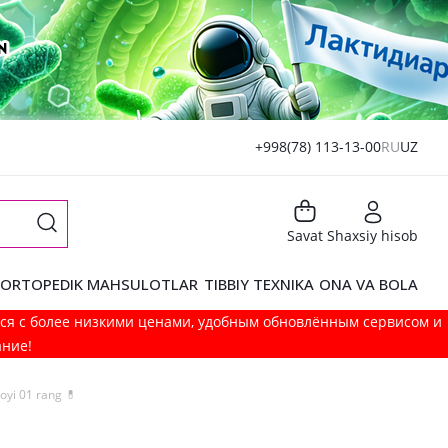
+998(78) 113-13-00
RU
UZ
Savat
Shaxsiy hisob
ORTOPEDIK MAHSULOTLAR
TIBBIY TEXNIKA
ONA VA BOLA
мся с более низкими ценами, удобным обновлённым сервисом и
ание!
oyi 01 rang 💊